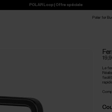
POLAR Loop | Offre spéciale
Polar for B
Fe
19,9
Le fe
Réalis
facil
rapide
Compa
Cou