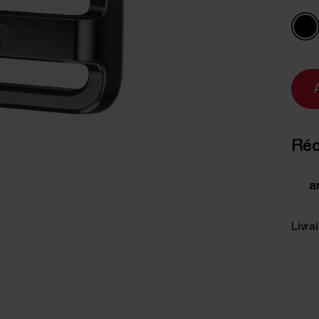
Réc
ar
Livra