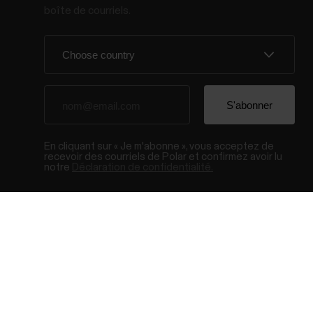
boîte de courriels.
En cliquant sur « Je m'abonne », vous acceptez de
recevoir des courriels de Polar et confirmez avoir lu
notre
Déclaration de confidentialité.