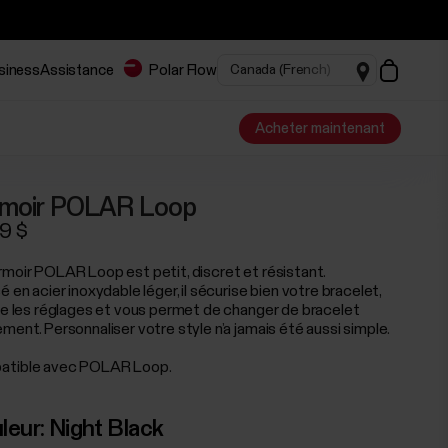
usiness
Assistance
Polar Flow
Acheter maintenant
rmoir POLAR Loop
9 $
rmoir POLAR Loop est petit, discret et résistant.
é en acier inoxydable léger, il sécurise bien votre bracelet,
ite les réglages et vous permet de changer de bracelet
ment. Personnaliser votre style n’a jamais été aussi simple.
tible avec POLAR Loop.
leur:
Night Black