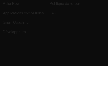
Polar Flow
Politique de retour
Applications compatibles
FAQ
Smart Coaching
Développeurs