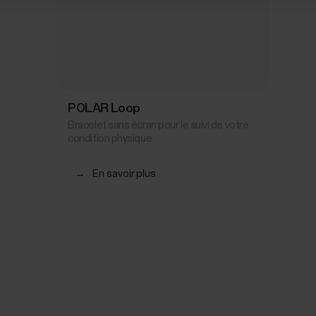
POLAR Loop
Bracelet sans écran pour le suivi de votre
condition physique
→
En savoir plus