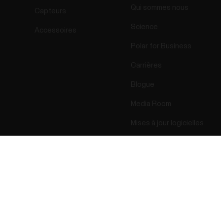
Qui sommes nous
Capteurs
Science
Accessoires
Polar for Business
Carrières
Blogue
Media Room
Mises à jour logicielles
Success! ##