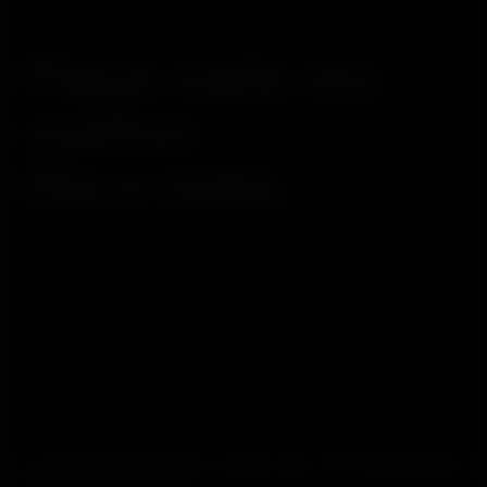
Sistema de desempenho híbrido 24/7
Fique cada vez
melhor.
Dia e noite.
Faça seu treino híbrido como quiser, com mais de
170 esportes e modalidades. Para saber quando
treinar mais forte, quando fazer uma pausa e
acompanhar seu progressso, monitore o esforço e a
carga durante o dia e o sono e a recuperação durante
a noite.
Escolha entre mais de 170 esportes