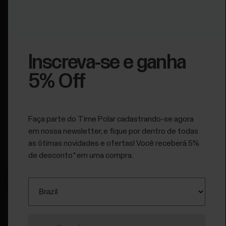
POLAR Street X, Snow White
R$ 2.899,00
Inscreva-se e ganha
5% Off
POLAR Street X, Forest
Green
R$ 2.899,00
Faça parte do Time Polar cadastrando-se agora
em nossa newsletter, e fique por dentro de todas
as ótimas novidades e ofertas! Você receberá 5%
de desconto* em uma compra.
Compre agora
R$ 2.899,00
Entrega:
em estoque; confira os prazos para sua localidade no