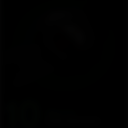
10
dias no
modo smartwatch