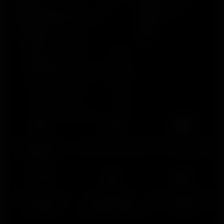
Resistência
Lanterna de LED
+170 esportes
militar
Dez dias de
Frequência
Tela AMOLED de
bateria
cardíaca óptica
1,28”