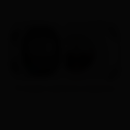
Projetados para o treino, mãos suadas, luvas ou clima frio.
Proteção resistente a impactos
O corpo em polímero reforçado e o chassi com 8
parafusos distribuem o impacto pela caixa, protegendo o
relógio e os sensores de pancadas e choques.