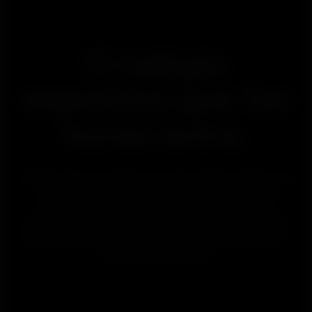
Carregamento rápido. 10 dias de bateria.
O relógio
esportivo que faz
horas extra.
O Street X é um relógio esportivo desenvolvido para
funcionar de maneira confiável durante toda a
semana, com bateria duradoura, desempenho
perfeito da CPU e capacidade de armazenamento
para você não precisar carregar nem sincronizar o
relógio todos os dias.