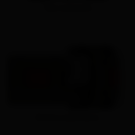
Tela resistente
Desenvolvido para a vida na cidade, a tela AMOLED é
protegida pelo vidro Gorilla Glass 3.0 para oferecer
durabilidade e excelente visibilidade.
Botões anatômicos
Os botões em relevo e com textura garantem o controle
físico confiável em todas as situações e condições.