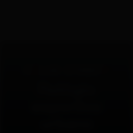
Relógio
esportivo
urbano