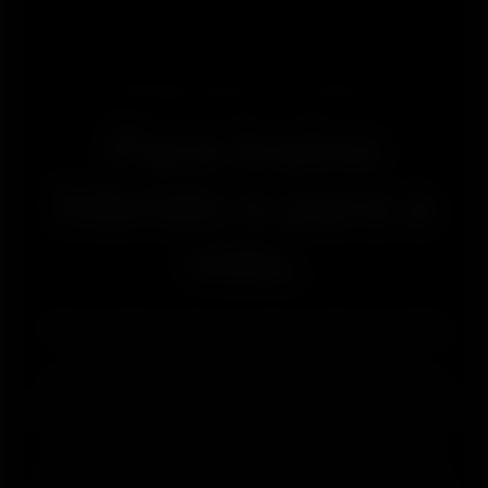
Relógio esportivo urbano
Para treino
híbrido e para a
vida.
Com centenas de esportes, treino em nível
profissional, ferramentas de sono e
recuperação, o Street X foi projetado para
atender às demandas e acompanhar o ritmo da
vida moderna com até dez dias de bateria.
Talvez ele seja o nosso relógio para treino