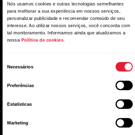
Nós usamos cookies e outras tecnologias semelhantes
Treinos de nível profissional em mais
para melhorar a sua experiência em nossos serviços,
de 170 esportes
personalizar publicidade e recomendar conteúdo de seu
interesse. Ao utilizar nossos serviços, você concorda com
De treinos de resistência e cardiovasculares até esportes
tal monitoramento. Informamos ainda que atualizamos a
coletivos e muito mais, o Street X foi desenvolvido para
nossa
Política de cookies
.
treinos de diferentes modalidades, sendo ideal para atletas
híbridos.
Seleção
Necessários
de
consentimento
Preferências
Design para todos os dias. Durabilidade
Estatísticas
de nível militar.
Projetado para
Marketing