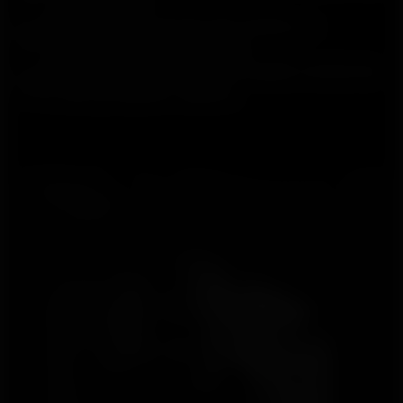
e atividades
Gerencie a carga de treino, o
esforço e a tolerância
Monitore sua recuperação noturna
e seu preparo diário