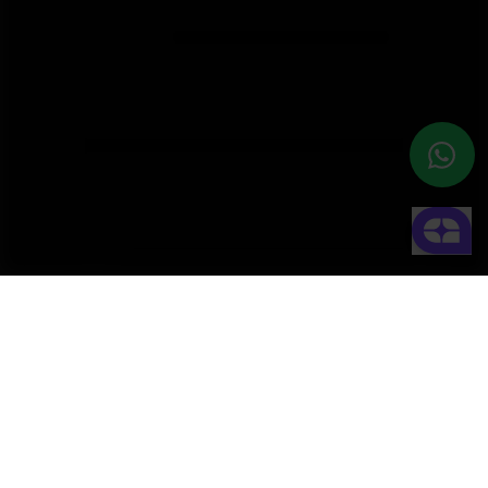
Descreva seu caso de negócios
*
Descreva seu orçamento para este projeto
*
Eu concordo que a Polar entre em contato
comigo sobre minha consulta e aceito o
Aviso de
Privacidade
Inscreva-se na newsletter da Polar para
negócios.