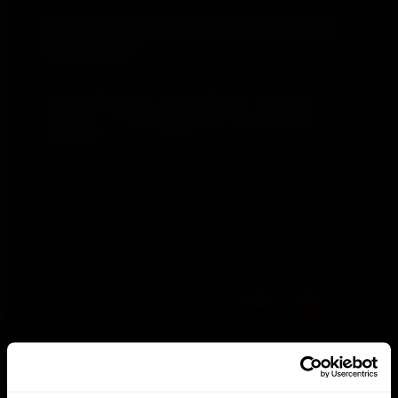
Soluções simples para problemas
complexos
Nossos algoritmos, APIs e SDKs prontos para uso
podem se conectar perfeitamente a sistemas
existentes ou ser integrados por desenvolvedores
para criar novos.