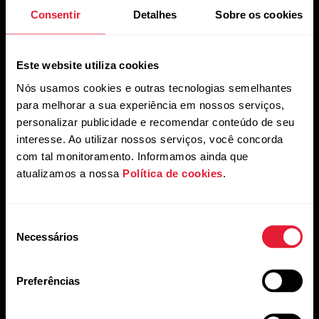
Consentir
Detalhes
Sobre os cookies
Este website utiliza cookies
Nós usamos cookies e outras tecnologias semelhantes
para melhorar a sua experiência em nossos serviços,
personalizar publicidade e recomendar conteúdo de seu
interesse. Ao utilizar nossos serviços, você concorda
com tal monitoramento. Informamos ainda que
Ciência
atualizamos a nossa
Política de cookies
.
Visualize o futuro, quebre barreiras
hoje
Seleção
Necessários
de
Nossos cientistas apoiaram a pesquisa e o
desenvolvimento internacional para aumentar o
consentimento
potencial humano por mais de 40 anos, e eles
Preferências
seguirão fazendo isso sempre.