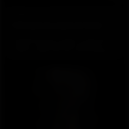
Produtos
Feito para um, usado por todos
Nossa linha de produtos vestíveis foi experimentada,
testada e confiada por indivíduos que procuram
conhecer os dados sobre seus corpos há décadas.