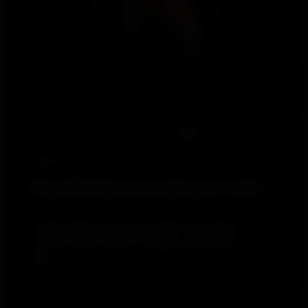
Aplicativos
Experiências pessoais para todos
Nossas plataformas e ecossistemas intuitivos, fáceis
de usar e bem projetados exibem claramente os
dados de treino, sono e recuperação, tudo em um só
lugar.