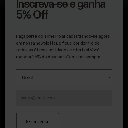
estar
Inscreva-se e ganha
corporativo
5% Off
Para
serviços
Mais de
Mais de
governamentais
Faça parte do Time Polar cadastrando-se agora
e
em nossa newsletter, e fique por dentro de
2.000
6.000
de
todas as ótimas novidades e ofertas! Você
proteção
receberá 5% de desconto* em uma compra.
Times esportivos
parceiros de API
Para
desenvolvedores
Mais de
Mais de
450
11.000
patentes registradas
de estudos publicados