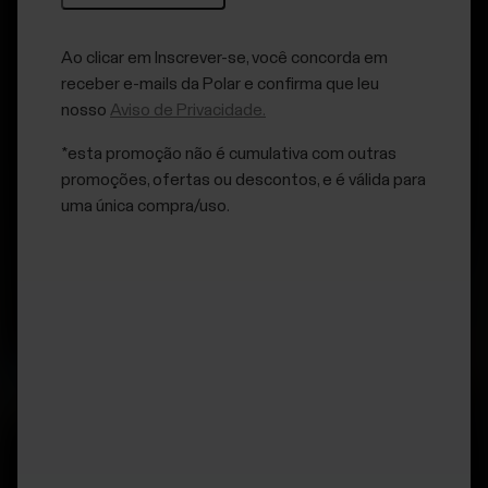
Ao clicar em Inscrever-se, você concorda em
receber e-mails da Polar e confirma que leu
nosso
Aviso de Privacidade.
*esta promoção não é cumulativa com outras
promoções, ofertas ou descontos, e é válida para
uma única compra/uso.
Polar para
negócios
Oferecemos um conjunto poderoso de produtos,
apps e serviços a todos: de personal trainers a
grandes organizações.