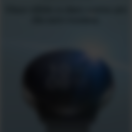
Visor nítido e claro como um
dia sem nuvens.