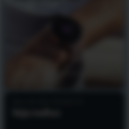
Ajuste o brilho do visor ao ambiente em seu entorno,
sempre que precisar.
Visor de vidro Gorilla 3.0
Veja melhor.