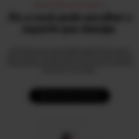
Mais de 150 perfis de esporte
Ah, e você pode escolher o
esporte que desejar.
Você adora correr, mas também gosta de fazer outras
coisas: escolha qualquer esporte no Polar Flow e obtenha
visualizações personalizadas, monitoramento e métricas
para este no seu relógio.
Saiba mais sobre o Polar Flow