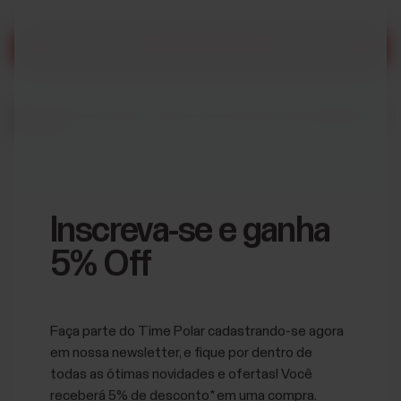
Compre agora
R$ 2.099,00
Inscreva-se e ganha
Entrega:
em estoque; confira os prazos para sua localidade no
carrinho.
5% Off
Faça parte do Time Polar cadastrando-se agora
em nossa newsletter, e fique por dentro de
todas as ótimas novidades e ofertas! Você
receberá 5% de desconto* em uma compra.