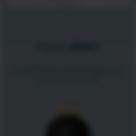
Futuro
atleta?
Um relógio esportivo com GPS que oferece aos novos
atletas todos os itens essenciais, além de alguns extras de
que precisam para treinar melhor.