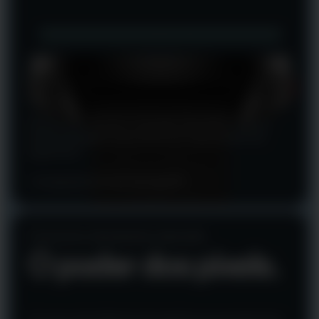
Um visor de vidro de 1,1 mm que é tão durável quanto
antes, mas agora tudo está 3 mm mais próximo da
superfície.*
*comparado ao Polar Vantage M2
Consumo de bateria reduzido
O poder dos pixels.