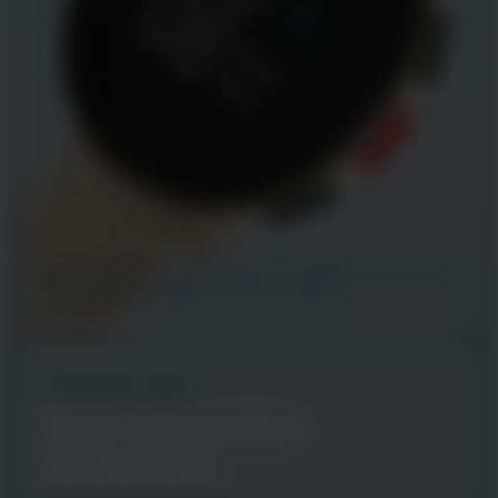
Sem detalhes na parte traseira e simplificado para uma
experiência de treino livre e sem esforço.
Fácil de usar
Sem comandos
acidentais.