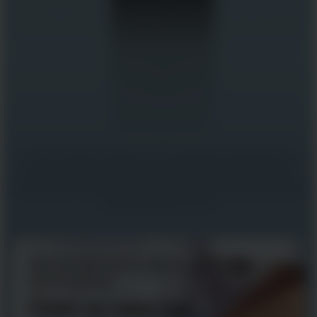
O visor colorido refletivo com memória em pixel (MIP) foi
otimizado para condições de luminosidade, ou seja, agora
você pode ver suas estatísticas com nitidez, não precisa mais
forçar seus olhos no sol.
Gerenciamento de luz de fundo
aprimorado
Com ou sem luz.