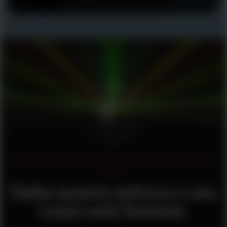
Tecnologia de frequência cardíaca óptica Precision
Prime™
Saiba quanto esforço o seu
corpo está fazendo.