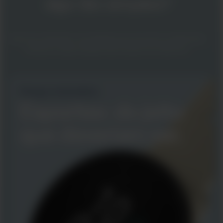
algo tão simples?
Esporte é diversão: uma alegria pura, inocente e inalterável,
afinal as coisas simples são sempre as melhores.
Design minimalista
Esportes: do jeito
que deveriam ser.