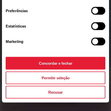
consentimento
Preferências
Estatísticas
Marketing
Design elegante e ultrafino para máximo conforto e
sem complicações.
Concordar e fechar
Permitir seleção
Corra com estilo
Recusar
Purple Dusk