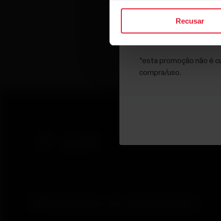
Recusar
Ao clicar em Inscrever-s
Privacidade.
*esta promoção não é cu
compra/uso.
Mantenha-se atualizado.