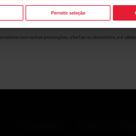
Permitir seleção
e, você concorda em receber e-mails da Polar e confirma que leu 
mulativa com outras promoções, ofertas ou descontos, e é válida
Produtos
Sobre a Pola