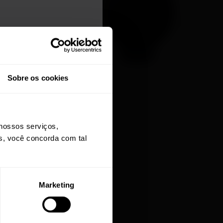
Sobre os cookies
de todas as ótimas
nossos serviços,
Polar Pacer Pro
os, você concorda com tal
Relógio Esportivo com GPS avançado
→
Saiba mais
Marketing