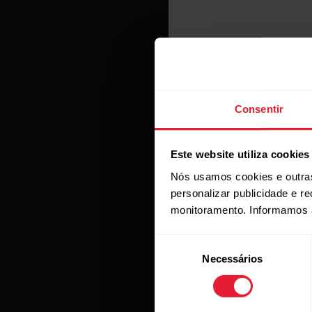
Inscreva-
Consentir
Faça parte do Time Pola
novidades e ofertas! V
Este website utiliza cookies
Nós usamos cookies e outras
Polar G
personalizar publicidade e r
Relógio 
monitoramento. Informamos 
→
Saiba mais
Seleção
→
Sai
Necessários
de
consentimento