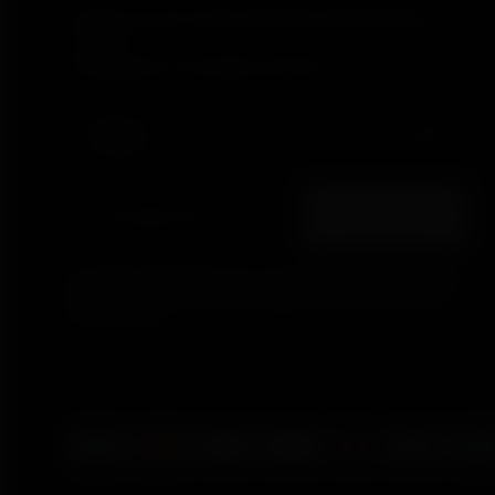
Inscreva-se em nossa newsletter quinzenal para
receber
atualizações e novidades da Polar.
Ao clicar em Inscrever-se, você concorda em receber
e-mails da Polar e confirma que leu nosso
Aviso de
Privacidade.