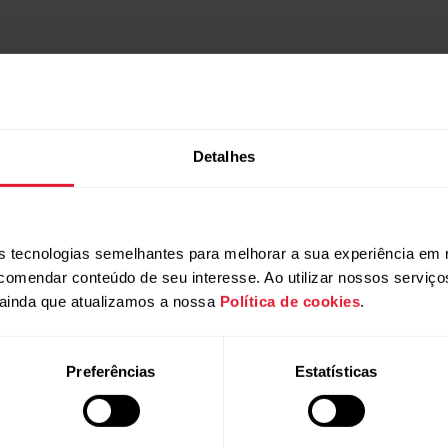
se e ganha 5% Off
Detalhes
r cadastrando-se agora em nossa newsletter, e fique por dentro 
ocê receberá 5% de desconto* em uma compra.
 tecnologias semelhantes para melhorar a sua experiência em 
rit X Pro
Polar Vantage M2
ecomendar conteúdo de seu interesse. Ao utilizar nossos serviç
Multiesportivo Outdoor Premium
Relógio Multiesportivo
ainda que atualizamos a nossa
Política de cookies
.
ba mais
→
Saiba mais
Preferências
Estatísticas