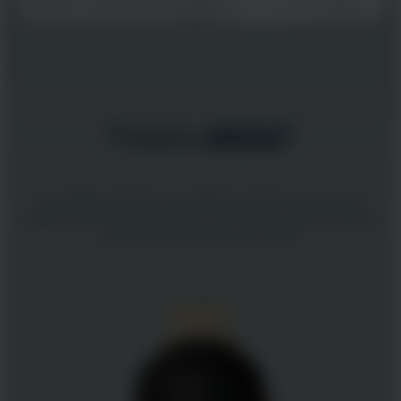
Futuro
atleta?
Um relógio esportivo com GPS que oferece aos novos
atletas todos os itens essenciais, além de alguns extras de
que precisam para treinar melhor.