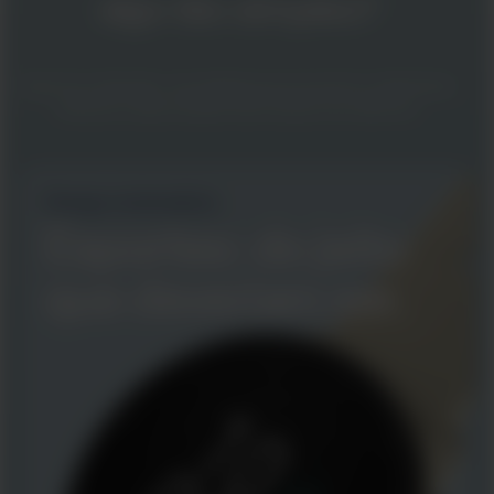
algo tão simples?
Esporte é diversão: uma alegria pura, inocente e inalterável,
afinal as coisas simples são sempre as melhores.
Design minimalista
Esportes: do jeito
que deveriam ser.