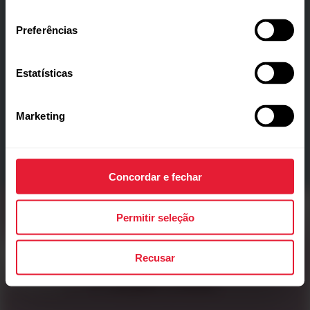
consentimento
Preferências
Estatísticas
Marketing
Design elegante e ultrafino para máximo conforto e
sem complicações.
Concordar e fechar
Permitir seleção
Corra com estilo
Recusar
Purple Dusk