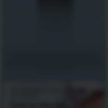
O visor colorido refletivo com memória em pixel (MIP) foi
otimizado para condições de luminosidade, ou seja, agora
você pode ver suas estatísticas com nitidez, não precisa mais
forçar seus olhos no sol.
Gerenciamento de luz de fundo
aprimorado
Com ou sem luz.