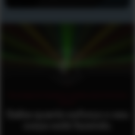
Tecnologia de frequência cardíaca óptica Precision
Prime™
Saiba quanto esforço o seu
corpo está fazendo.