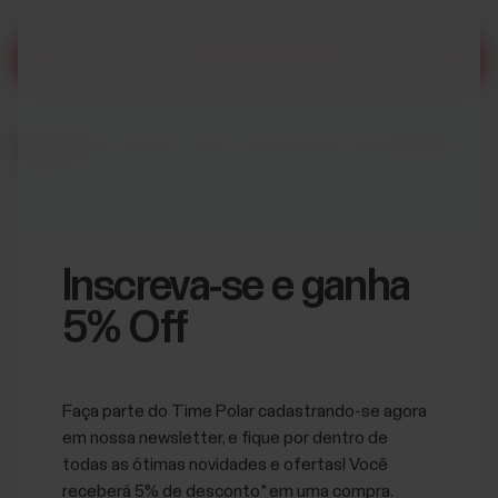
Compre agora
R$ 2.099,00
Inscreva-se e ganha
Entrega:
em estoque; confira os prazos para sua localidade no
carrinho.
5% Off
Faça parte do Time Polar cadastrando-se agora
em nossa newsletter, e fique por dentro de
todas as ótimas novidades e ofertas! Você
receberá 5% de desconto* em uma compra.