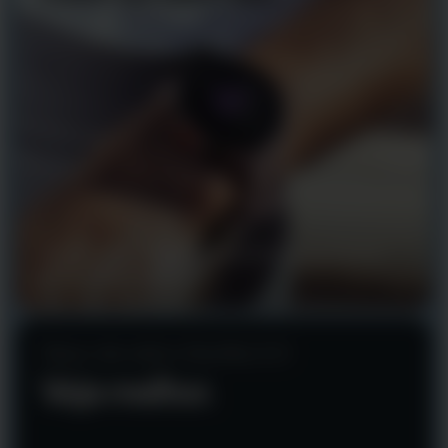
Ajuste o brilho do visor ao ambiente em seu entorno,
sempre que precisar.
Visor de vidro Gorilla 3.0
Veja melhor.