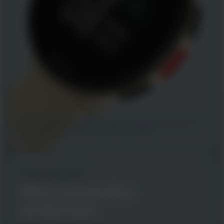
Sem detalhes na parte traseira e simplificado para uma
experiência de treino livre e sem esforço.
Fácil de usar
Sem comandos
acidentais.