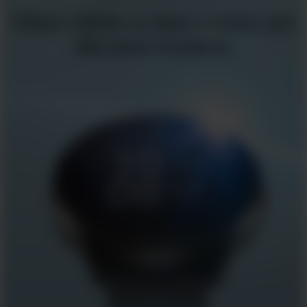
Visor nítido e claro como um
dia sem nuvens.