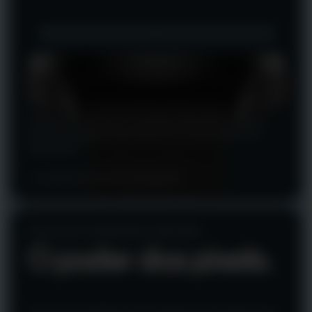
Um visor de vidro de 1,1 mm que é tão durável quanto
antes, mas agora tudo está 3 mm mais próximo da
superfície.*
*comparado ao Polar Vantage M2
Consumo de bateria reduzido
O poder dos pixels.