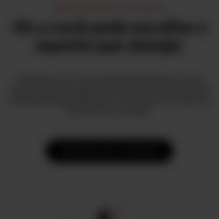
Mais de 150 perfis de esporte
Ah, e você pode escolher o
esporte que desejar.
Você adora correr, mas também gosta de fazer outras
coisas: escolha qualquer esporte no Polar Flow e obtenha
visualizações personalizadas, monitoramento e métricas
para este no seu relógio.
Saiba mais sobre o Polar Flow