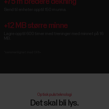
+75 m bredere dekning
Send til enheter opptil 150 m unna.
+12 MB større minne
Lagre opptil 600 timer med treninger med minnet på 16
MB.
*sammenlignet med OH1+
Optisk pulsteknologi
Det skal bli lys.