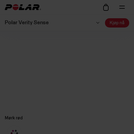
Polar Verity Sense
Kjøp nå
Mørk rød