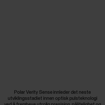
Polar Verity Sense innleder det neste
utviklingsstadiet innen optisk pulsteknologi
ved å fremheve utrolig presisjon, pålitelighet og