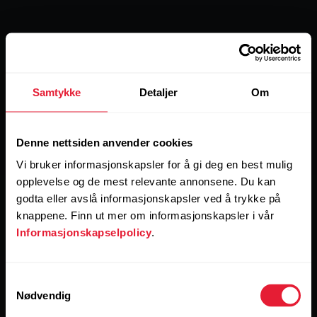
Polar Verity Sense
Samtykke
Detaljer
Om
Ta kontroll over idretten.
Denne nettsiden anvender cookies
Frigjør deg.
Vi bruker informasjonskapsler for å gi deg en best mulig
opplevelse og de mest relevante annonsene. Du kan
godta eller avslå informasjonskapsler ved å trykke på
Hvis frihet er viktig for deg, er Polar Verity Sense det
beste valget. Du kan bevege hele kroppen uhindret og
knappene. Finn ut mer om informasjonskapsler i vår
oppdage et grenseløst potensial i idrett.
Informasjonskapselpolicy
.
Samtykkevalg
Nødvendig