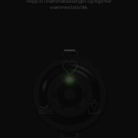
Hopp ut i svømmebassenget og registrer
svømmestatistikk.