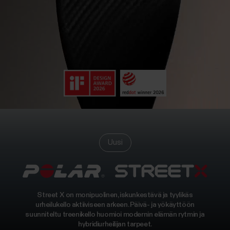
Uusi
Street X on monipuolinen, iskunkestävä ja tyylikäs
urheilukello aktiiviseen arkeen. Päivä- ja yökäyttöön
suunniteltu treenikello huomioi modernin elämän rytmin ja
hybridiurheilijan tarpeet.