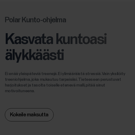
Polar Kunto-ohjelma
Kasvata kuntoasi
älykkäästi
Ei enää yleispäteviä treenejä. Ei ylimääräistä stressiä. Vain yksilöity
treeniohjelma, joka mukautuu tarpeisiisi. Tieteeseen perustuvat
harjoitukset ja tasolta toiselle etenevä malli, pitää sinut
motivoituneena.
Kokeile maksutta