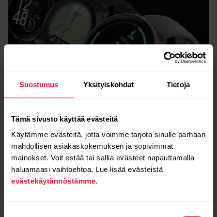
Suostumus
Yksityiskohdat
Tietoja
Tämä sivusto käyttää evästeitä
Pikavertailu
Käytämme evästeitä, jotta voimme tarjota sinulle parhaan
mahdollisen asiakaskokemuksen ja sopivimmat
Mikä Polarin kelloista
mainokset. Voit estää tai sallia evästeet napauttamalla
haluamaasi vaihtoehtoa. Lue lisää evästeistä
sopii parhaiten
evästekäytännöstämme
.
sinulle?
Suostumuksen