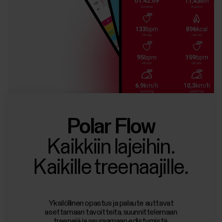
Polar Flow
Kaikkiin lajeihin.
Kaikille treenaajille.
Yksilöllinen opastus ja palaute auttavat
asettamaan tavoitteita, suunnittelemaan
treenejä ja seuraamaan edistymistä.