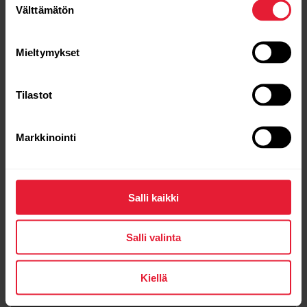
Välttämätön
valinta
Vertaile
Mieltymykset
Tilastot
Markkinointi
Salli kaikki
Salli valinta
Kiellä
Pikavertailu