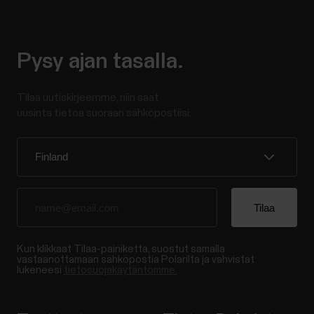
Pysy ajan tasalla.
Tilaa uutiskirjeemme, niin saat
uusinta tietoa suoraan sähköpostiisi.
Kun klikkaat Tilaa-painiketta, suostut samalla
vastaanottamaan sähköpostia Polarilta ja vahvistat
lukeneesi
tietosuojakäytäntömme.