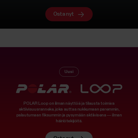
Osta nyt
Uusi
POLAR Loop on ilman näyttöä ja tilausta toimiva
aktiivisuusranneke, joka auttaa nukkumaan paremmin,
palautumaan fiksummin ja pysymään aktiivisena — ilman
häiriötekijöitä.