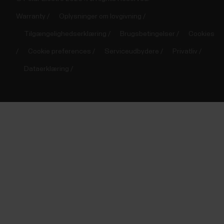
Warranty
Oplysninger om lovgivning
Tilgængelighedserklæring
Brugsbetingelser
Cookies
Cookie preferences
Serviceudbydere
Privatliv
Dataerklæring