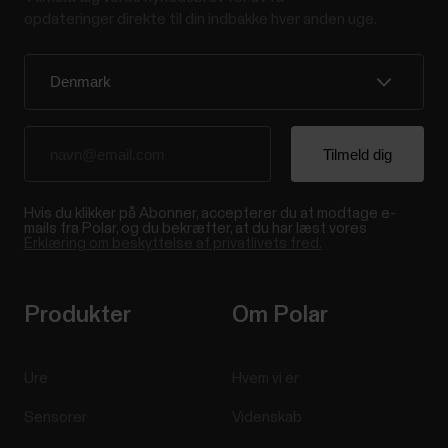
opdateringer direkte til din indbakke hver anden uge.
Hvis du klikker på Abonner, accepterer du at modtage e-
mails fra Polar, og du bekræfter, at du har læst vores
Erklæring om beskyttelse af privatlivets fred.
Produkter
Om Polar
Ure
Hvem vi er
Sensorer
Videnskab