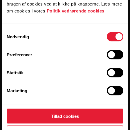
brugen af cookies ved at klikke på knapperne. Læs mere
om cookies i vores
Politik vedrørende cookies
.
Produkter
Om Polar
Samtykkevalg
Ure
Hvem vi er
Nødvendig
Sensorer
Videnskab
Præferencer
Tilbehør
Polar til virksomheder
Karrierer
Statistik
Blog
Media Room
Marketing
Softwareopdateringer
Tillad cookies
Apps og tjenester
Webbutik