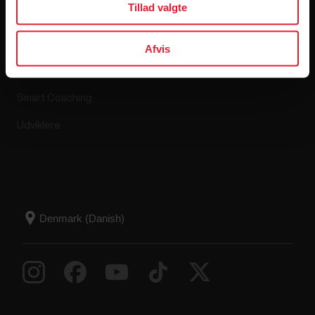
Tillad valgte
Polar Flow
Returpolitik
Afvis
Kompatible apps
Ofte stillede spørgsmål
Smart Coaching
Udviklere