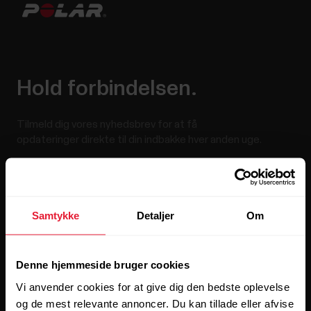
Hold forbindelsen.
Tilmeld dig vores nyhedsbrev for at få
opdateringer direkte til din indbakke hver anden uge.
Samtykke
Detaljer
Om
Denne hjemmeside bruger cookies
Hvis du klikker på Abonner, accepterer du at modtage e-
mails fra Polar, og du bekræfter, at du har læst vores
Vi anvender cookies for at give dig den bedste oplevelse
Erklæring om beskyttelse af privatlivets fred.
og de mest relevante annoncer. Du kan tillade eller afvise