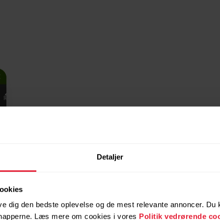
Nem navig
Hold dig på rette kurs
Detaljer
navigation, så du kan f
skulle bekymre dig om r
gnidningsfri og nærvæ
ookies
ve dig den bedste oplevelse og de mest relevante annoncer. Du ka
 knapperne. Læs mere om cookies i vores
Politik vedrørende co