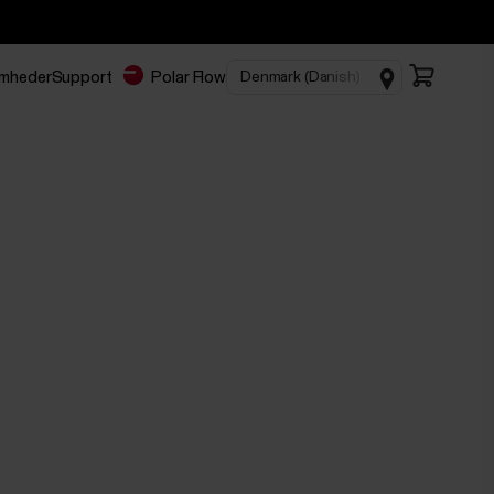
somheder
Support
Polar Flow