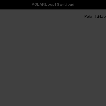
POLAR Loop | Særtilbud
Polar til virk