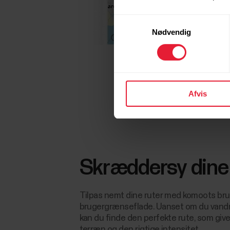
Samtykkevalg
Nødvendig
Afvis
Skræddersy dine 
Tilpas nemt dine ruter med komoots bru
brugergrænseflade. Uanset om du vandrer,
kan du finde den perfekte rute, som giv
terræn og den rigtige intensitet.