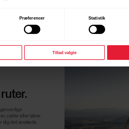
Præferencer
Statistik
Tillad valgte
ruter.
gervenlige
 cykler eller løber,
er dig det ønskede