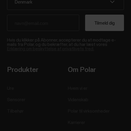
Hvis du klikker på Abonner, accepterer du at modtage e-
mails fra Polar, og du bekræfter, at du har læst vores
Erklæring om beskyttelse af privatlivets fred.
Produkter
Om Polar
Ure
Hvem vi er
Sensorer
Videnskab
Tilbehør
Polar til virksomheder
Karrierer