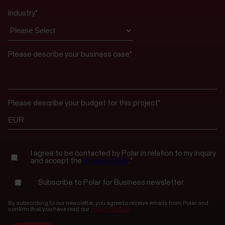
Industry
*
Please describe your business case
*
Please describe your budget for this project
*
I agree to be contacted by Polar in relation to my inquiry
and accept the
Privacy Policy
.
*
Subscribe to Polar for Business newsletter.
By subscribing to our newsletter, you agree to receive emails from Polar and
confirm that you have read our
Privacy Notice
.