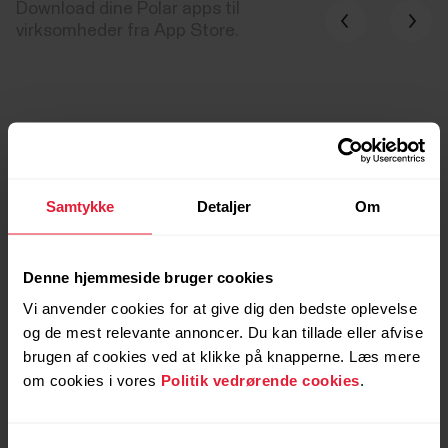
Download dine Polar apps til
virksomheder fra App Store.
Samtykke
Detaljer
Om
Denne hjemmeside bruger cookies
Vi anvender cookies for at give dig den bedste oplevelse
og de mest relevante annoncer. Du kan tillade eller afvise
brugen af cookies ved at klikke på knapperne. Læs mere
Polar Team Pro
Pola
om cookies i vores
Politik vedrørende cookies
.
Opgrader dit spil med Polar Team Pro – den
Polar Clu