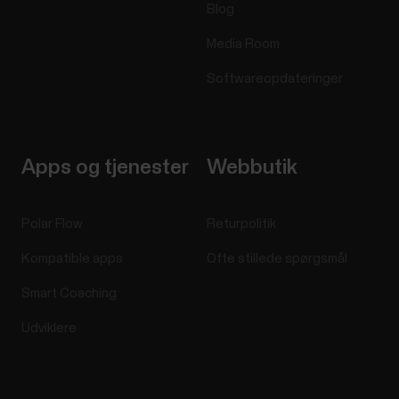
Blog
Media Room
Softwareopdateringer
Apps og tjenester
Webbutik
Polar Flow
Returpolitik
Kompatible apps
Ofte stillede spørgsmål
Smart Coaching
Udviklere