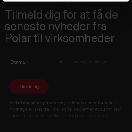
Polar til virksomheder – nyhedsbrev
Tilmeld dig for at få de
seneste nyheder fra
Polar til virksomheder
Ved at abonnere på vores nyhedsbrev accepterer du at
modtage e-mails fra Polar, og du bekræfter, at du har læst
vores
Erklæring om beskyttelse af privatlivets fred.