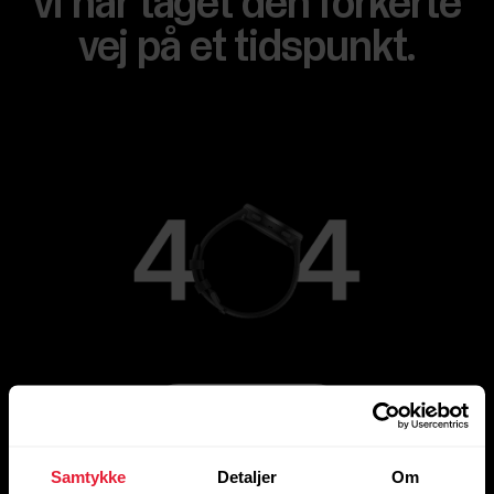
vi har taget den forkerte
vej på et tidspunkt.
Gå til hovedsiden
Samtykke
Detaljer
Om