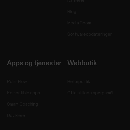
Karrierer
Blog
Media Room
Softwareopdateringer
Apps og tjenester
Webbutik
Polar Flow
Returpolitik
Kompatible apps
Ofte stillede spørgsmål
Smart Coaching
Udviklere