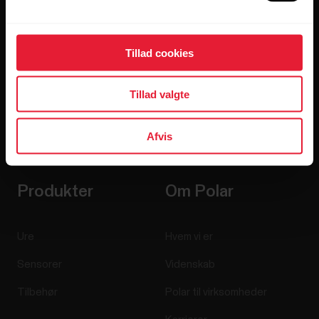
Tillad cookies
Tillad valgte
Hvis du klikker på Abonner, accepterer du at modtage e-
mails fra Polar, og du bekræfter, at du har læst vores
Afvis
Erklæring om beskyttelse af privatlivets fred.
Produkter
Om Polar
Ure
Hvem vi er
Sensorer
Videnskab
Tilbehør
Polar til virksomheder