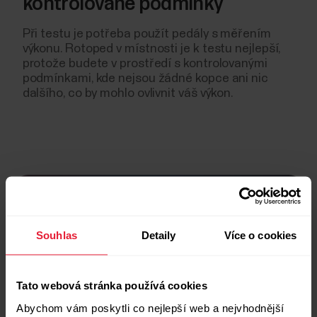
kontrolované podmínky
Při testu je potřeba použít pedály s měřením
výkonu. Rotoped v místnosti je k testu nejlepší,
protože budete v prostředí s kontrolovanými
podmínkami, kde nejsou žádné kopce ani nic
dalšího, co by mohlo ovlivnit váš výkon.
Souhlas
Detaily
Více o cookies
Tato webová stránka používá cookies
Věda
Abychom vám poskytli co nejlepší web a nejvhodnější