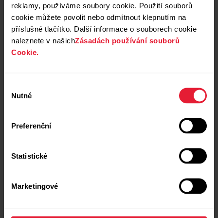
reklamy, používáme soubory cookie. Použití souborů
Cyklistický výkonnostní test vychází z
cookie můžete povolit nebo odmítnout klepnutím na
testovacího protokolu funkčního
příslušné tlačítko. Další informace o souborech cookie
prahového výkonu uvedeného v knize
naleznete v našich
Zásadách používání souborů
Training and Racing with a Power Meter
Cookie.
od Huntera Allena a Andrewa Coggana.
Výběr
Přečtěte si naši odbornou brožuru
Nutné
souhlasu
věnovanou tomuto tématu.
Preferenční
Read more
Statistické
Marketingové