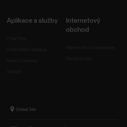
Aplikace a služby
Internetový
obchod
Polar Flow
Vrácení zboží a reklamace
Kompatibilní aplikace
Časté dotazy
Smart Coaching
Vývojáři