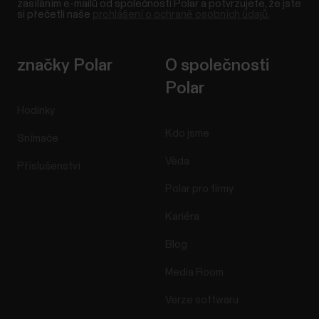
zasíláním e-mailů od společnosti Polar a potvrzujete, že jste
si přečetli naše
prohlášení o ochraně osobních údajů.
značky Polar
O společnosti
Polar
Hodinky
Kdo jsme
Snímače
Věda
Příslušenství
Polar pro firmy
Kariéra
Blog
Media Room
Verze softwaru