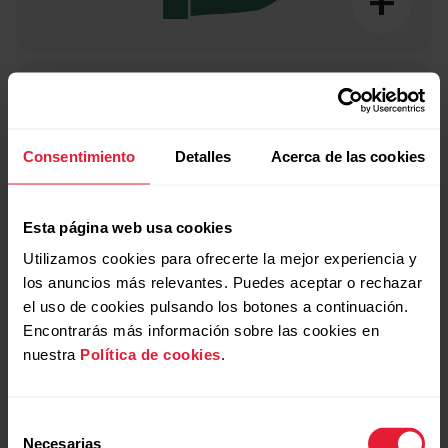
+
Un espacio de trabajo
para todos
Consentimiento
Detalles
Acerca de las cookies
Nuestras prioridades incluyen la promoción de la
Esta página web usa cookies
diversidad, equidad y la inclusión de todas las personas.
Utilizamos cookies para ofrecerte la mejor experiencia y
los anuncios más relevantes. Puedes aceptar o rechazar
el uso de cookies pulsando los botones a continuación.
Encontrarás más información sobre las cookies en
nuestra
Política de cookies
.
Selección
Necesarias
de