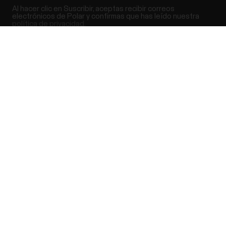
Al hacer clic en Suscribir, aceptas recibir correos
electrónicos de Polar y confirmas que has leído nuestra
política de privacidad.
Success! ##
Productos
Acerca de Polar
Relojes
Nuestra esencia
Sensores
La ciencia
Accesorios
Polar para empresas
Empleos
Blog
Media Room
Lanzamientos de software