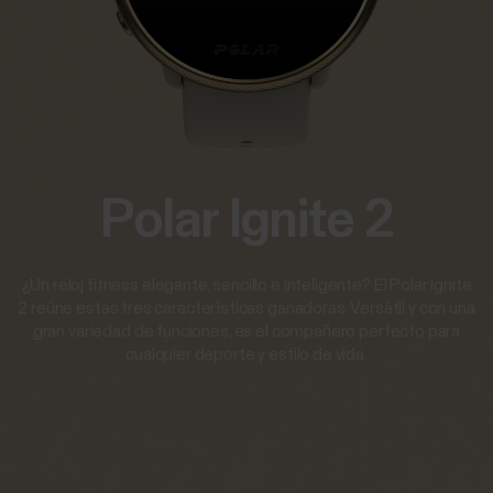
Polar Ignite 2
¿Un reloj fitness elegante, sencillo e inteligente? El Polar Ignite
2 reúne estas tres características ganadoras. Versátil y con una
gran variedad de funciones, es el compañero perfecto para
cualquier deporte y estilo de vida.