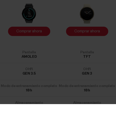
Comprar ahora
Comprar ahora
Pantalla
Pantalla
AMOLED
TFT
OHR
OHR
GEN 3.5
GEN 3
Modo de entrenamiento completo
Modo de entrenamiento completo
18
h
18
h
Almacenamiento
Almacenamiento
32
MB
32
MB
Success! ##