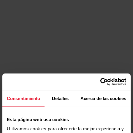
Bonus Packs
Cada compra incluye herramientas adicionales para
Consentimiento
Detalles
Acerca de las cookies
potenciar tu rendimiento.
Esta página web usa cookies
Utilizamos cookies para ofrecerte la mejor experiencia y