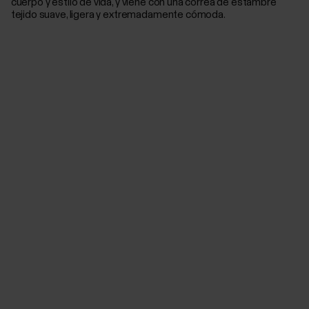
cuerpo y estilo de vida, y viene con una correa de estambre
tejido suave, ligera y extremadamente cómoda.