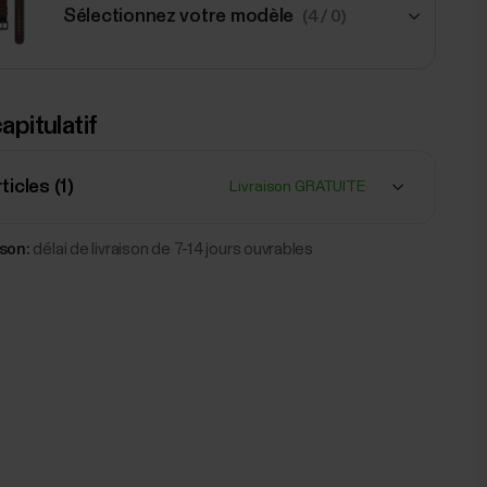
Sélectionnez votre modèle
(4 / 0)
53,99 $
apitulatif
Bracelet #Tide, 20 mm
M
Bleu
ticles (
1
)
Livraison GRATUITE
Ajouter
ison:
délai de livraison de 7-14 jours ouvrables
Rouge
53,99 $
Bracelet #Tide, 20 mm
M
Ajouter
Sun-
83,99 $
Kissed
Bracelet cuir Polar 20 mm
Bronze