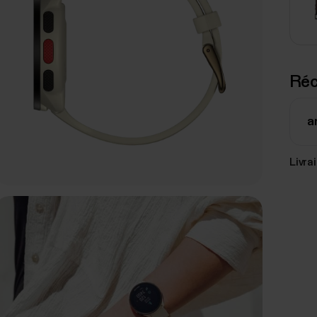
Réc
ar
Livra