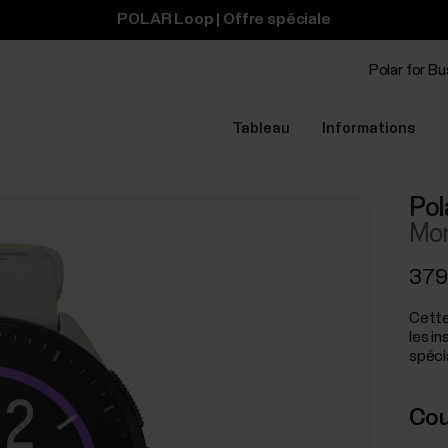
POLAR Loop | Offre spéciale
Polar for B
Tableau
Informations
Pol
Mon
379
Cette
les i
spéci
Cou