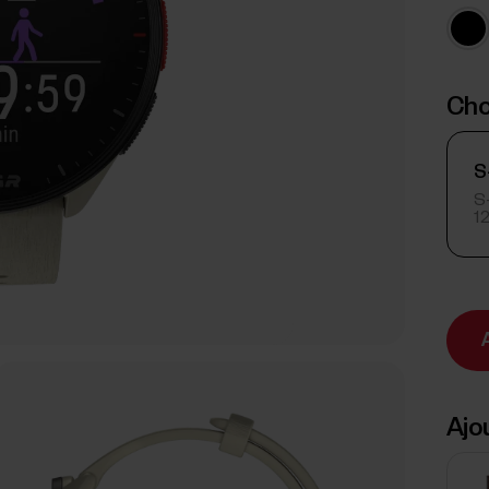
Choi
S
S-
1
Ajo