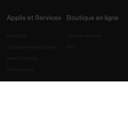
Applis et Services
Boutique en ligne
Polar Flow
Politique de retour
Applications compatibles
FAQ
Smart Coaching
Développeurs
Success! ##