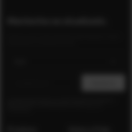
Mantenha-se atualizado.
Inscreva-se em nossa newsletter quinzenal para receber
atualizações e novidades da Polar.
Ao clicar em Inscrever-se, você concorda em receber e-
mails da Polar e confirma que leu nosso
Aviso de
Privacidade.
Produtos
Sobre a Polar