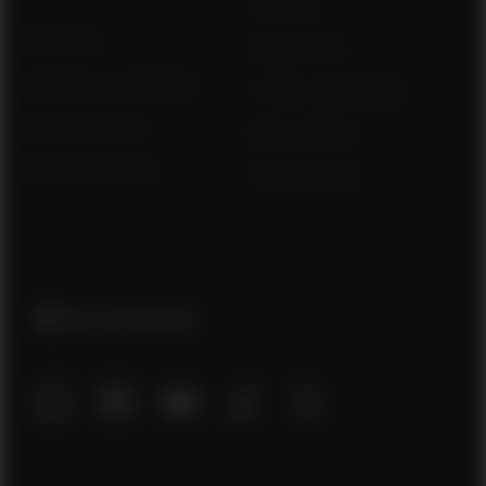
Entregas
Polar Flow
Pagamentos
Aplicativos compatíveis
Trocas e devoluções
Smart Coaching
Meus pedidos
Desenvolvedores
Onde Comprar