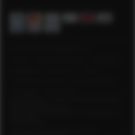
© Polar Electro 2026 . All Rights Reserved.
Garantia
Informações regulatórias
Declaração de
acessibilidade
Termos de Uso
Cookies
Preferências de cookies
Provedores de Serviço
Privacidade
Aviso de dados
Polar Electro Brasil Comercio, Distribuição, Importação e
Exportação Ltda.
CNPJ nº 24.479.880/0003-50
Rod. Anhanguera, Km 32,5, 800 – Bloco 300, Galpão 21 –
Cajamar (SP)
CEP: 07753-580
Selia Serviços de Gestão Empresarial Ltda.