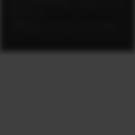
CNPJ nº 17.388.003/0001-47
Rua Olimpíadas, 205 – 2º andar – Vila Olímpia – São Paulo
(SP)
CEP: 04551-000
Loja Virtual
lojavirtual@polar.com | Whataspp: +55 11 99933 6950