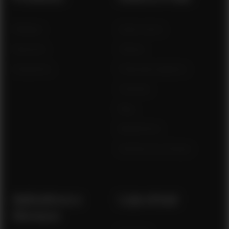
Relógios
Quem somos
Sensores
Ciência
Acessórios
Polar para negócios
Carreiras
Blog
Media Room
Versões do software
Aplicativos e
Loja virtual
Serviços