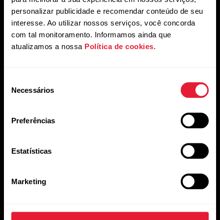
personalizar publicidade e recomendar conteúdo de seu
Aplicativos e
Loja virtual
interesse. Ao utilizar nossos serviços, você concorda
Serviços
com tal monitoramento. Informamos ainda que
Entregas
atualizamos a nossa
Política de cookies
.
Polar Flow
Pagamentos
Aplicativos compatíveis
Seleção
Trocas e devoluções
Necessários
de
Smart Coaching
Meus pedidos
consentimento
Desenvolvedores
Preferências
Onde Comprar
Estatísticas
Marketing