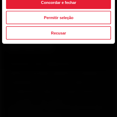
Concordar e fechar
Permitir seleção
Recusar
© Polar Electro 2026 . All Rights Reserved.
Garantia
Informações regulatórias
Declaração de
acessibilidade
Termos de Uso
Cookies
Preferências de cookies
Provedores de Serviço
Privacidade
Aviso de dados
Polar Electro Brasil Comercio, Distribuição, Importação e
Exportação Ltda.
CNPJ nº 24.479.880/0003-50