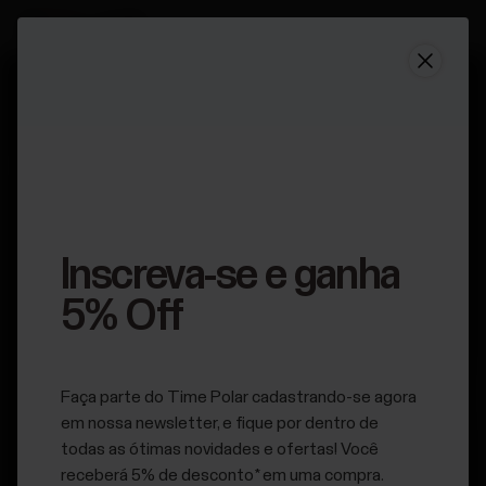
Mantenha-se atualizado.
Inscreva-se em nossa newsletter quinzenal para receber
atualizações e novidades da Polar.
Inscreva-se e ganha
5% Off
Faça parte do Time Polar cadastrando-se agora
em nossa newsletter, e fique por dentro de
todas as ótimas novidades e ofertas! Você
Ao clicar em Inscrever-se, você concorda em receber e-
receberá 5% de desconto* em uma compra.
mails da Polar e confirma que leu nosso
Aviso de