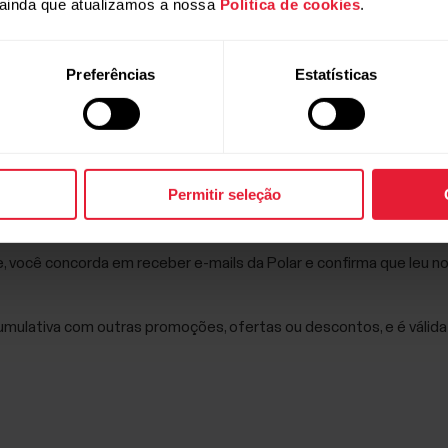
ainda que atualizamos a nossa
Política de cookies
.
resistir a tudo.
Preferências
Estatísticas
t X2 Pro foi feito para fazer todas as coisas que você jama
utro relógio outdoor. Além disso, ele é capaz de fazer tu
quantas vezes quiser.
Permitir seleção
e, você concorda em receber e-mails da Polar e confirma que leu 
mulativa com outras promoções, ofertas ou descontos, e é válida