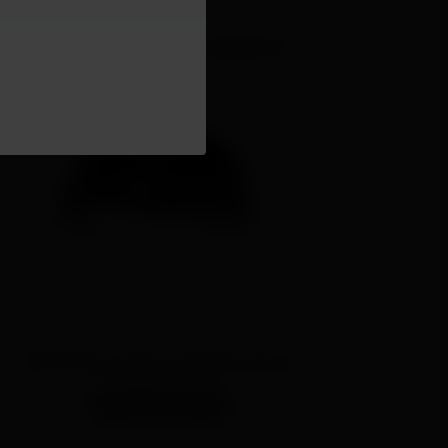
Vidro de cristal de safira resistente a
arranhões
Resistente à água até 100 metros
WR100