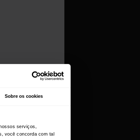
Sobre os cookies
de todas as ótimas
para
nossos serviços,
os, você concorda com tal