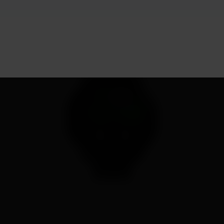
79 gramas
Peso total