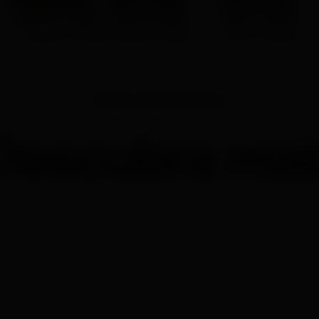
Polar Grit X2 Pro
Descubra mai
 relógio esportivo para atividades ao ar livre, rob
la AMOLED de vidro de safira, que possui um con
 tecnologia com recursos de navegação e desemp
maravilhas do mundo e do seu corpo.