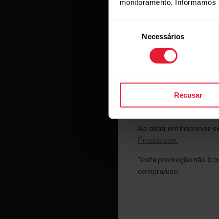
monitoramento. Informamos 
Seleção
Necessários
de
consentimento
O Polar Gri
qualquer o
Recusar
Ao clicar em Inscrever-s
Privacidade.
*esta promoção não é cu
compra/uso.