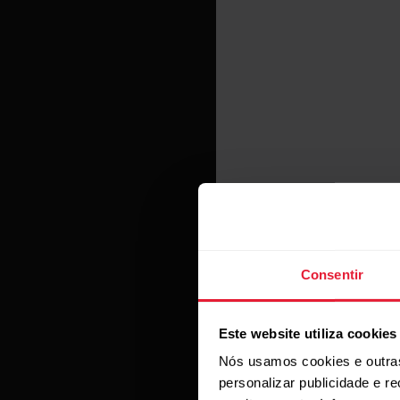
Inscreva-
Consentir
Este website utiliza cookies
Faça parte do Time Pola
Tes
Nós usamos cookies e outras
novidades e ofertas! V
personalizar publicidade e r