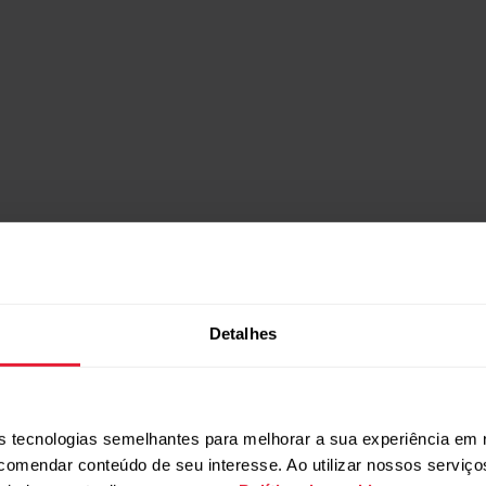
se e ganha 5% Off
Detalhes
r cadastrando-se agora em nossa newsletter, e fique por dentro 
tado e aprovado 
 tecnologias semelhantes para melhorar a sua experiência em 
ocê receberá 5% de desconto* em uma compra.
ecomendar conteúdo de seu interesse. Ao utilizar nossos serviç