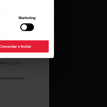
Marketing
is faria com
do de novo,
Concordar e fechar
nosso
Aviso de
 para uma única