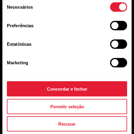
Seleção
Necessários
de
Inscreva-se em nossa newsletter quinzenal para receber
consentimento
atualizações e novidades da Polar.
Preferências
Estatísticas
Marketing
Ao clicar em Inscrever-se, você concorda em receber e-
mails da Polar e confirma que leu nosso
Aviso de
Privacidade.
Concordar e fechar
Produtos
Sobre a Polar
Permitir seleção
Recusar
Relógios
Quem somos