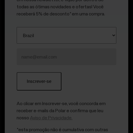
Desculpe, parece que
todas as ótimas novidades e ofertas! Você
receberá 5% de desconto* em uma compra.
ocorreu um erro.
Ao clicar em Inscrever-se, você concorda em
receber e-mails da Polar e confirma que leu
nosso
Aviso de Privacidade.
Ir para a página principal
*esta promoção não é cumulativa com outras