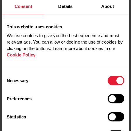
Consent
Details
About
MIMMI KOTKA EN
LA NOUVELLE GAMME
This website uses cookies
ROUTE VERS
POLAR PACER VUE PAR
CHAMONIX
NOS AMBASSADEURS
We use cookies to give you the best experience and most
relevant ads. You can allow or decline the use of cookies by
La semaine prochaine,
ACTUS POLAR
clicking on the buttons. Learn more about cookies in our
Mimmi Kotka sera au
AMBASSADEURS
Cookie Policy
.
départ de l’UTMB comme
COURSE À PIED
une grande prétendante
parmi les femmes.
POLAR PACER
L’occasion idéale
Consent
POLAR PACER PRO
d’interviewer cet athlète
Necessary
Selection
d’exception suédois.
ACTUS POLAR
Preferences
ATHLÈTES & AMBASSADEURS
COURSE À PIED
ENDURANCE
Statistics
MIMMI KOTKA
POLAR GRIT X PRO