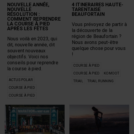
endurance
NOUVELLE ANNÉE,
4 ITINERAIRES HAUTE-
Polar Unite
Endurance Sports
NOUVELLE
TARENTAISE
Polar Vantage
entraînement et
RÉSOLUTION :
BEAUFORTAIN
Polar Vantage V2
fréquence cardiaque
COMMENT REPRENDRE
prenatal
étirements
LA COURSE À PIED
Vous prévoyez de partir à
ravitaillement
APRÈS LES FÊTES
faq
la découverte de la
Recovery From
Fitness
région de Beaufortain ?
Nous voilà en 2023, qui
Exercise
fitness en groupe
Nous avons peut-être
récupération
dit, nouvelle année, dit
fréquence
quelque chose pour vous
recuperation
souvent nouveaux
cardiaque
!
récuperation
objectifs. Voici nos
grossesse
Renforcement
hawai
conseils pour reprendre
musculaire
COURSE À PIED
Heart Rate Training
la course à pied.
résumé
Heat
COURSE À PIED
KOMOOT
roadsurfer
HIIT
ACTUS POLAR
TRAIL
TRAIL RUNNING
Rucking
Hiking
COURSE À PIED
Running
hot yoga
running index
COURSE À PIED
Ignite 2
Rythme circadien
inspiration
salle de sport
ironman
santé social
komoot
science
kona
sensors
Marathon
Sleep
Marathon du Mont