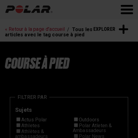
Polar.com
Polar Flow
Fitness
Sommeil et
récupération
EXPLORER
« Retour à la page d'accueil
Tous les
articles avec le tag course à pied
COURSE À PIED
FILTRER PAR
Sujets
Actus Polar
Outdoors
Athletes
Polar Atleten &
Ambassadeurs
Athlètes &
ambassadeurs
Polar News