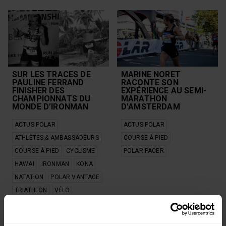
SUR LES TRACES DE
MARINE NORET
PAULINE FERRAND
RACONTE SON
FINISHER DES
EXPÉRIENCE AU SEMI-
CHAMPIONNATS DU
MARATHON
MONDE D’IRONMAN
D’AMSTERDAM
ACTUS POLAR
ACTUS POLAR
ATHLÈTES & AMBASSADEURS
COURSE À PIED
COURSE À PIED
CYCLISME
POLAR PACER
HAWAI
IRONMAN
KONA
NATATION
POLAR VANTAGE
TRIATHLON
VÉLO