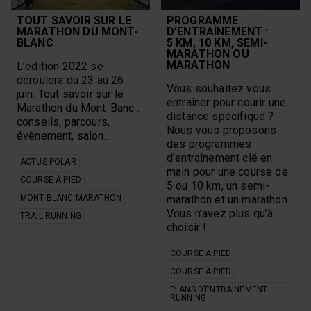
sommeil
Blanc
Sport à la maison
Marathon du Mont-
TOUT SAVOIR SUR LE
PROGRAMME
Blanc
Strength Training
MARATHON DU MONT-
D’ENTRAÎNEMENT :
Marseille Cassis
Strong Women
BLANC
5 KM, 10 KM, SEMI-
Mental Health
MARATHON OU
Technique
MARATHON
L’édition 2022 se
Mimmi Kotka
Trail
déroulera du 23 au 26
mont blanc
Trail Running
Vous souhaitez vous
marathon
Trails
juin. Tout savoir sur le
entraîner pour courir une
Motivation
Training
Marathon du Mont-Banc :
distance spécifique ?
Mountain Biking
triathlon
conseils, parcours,
Nous vous proposons
Multisports
ultrarunning
évènement, salon….
Musculation
des programmes
utmb
natation
d’entraînement clé en
Vantage
ACTUS POLAR
nutrition
main pour une course de
vélo
COURSE À PIED
Orthostatic Test
5 ou 10 km, un semi-
voyage
outdoor
workout
MONT BLANC MARATHON
marathon et un marathon.
Outdoor Sports
yoga
Vous n’avez plus qu’à
TRAIL RUNNING
choisir !
TOUT DÉSÉLECTIONNER
COURSE À PIED
COURSE À PIED
PLANS D’ENTRAÎNEMENT
RUNNING