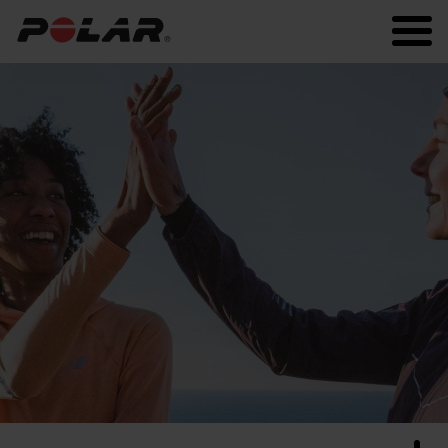
Polar.com
Polar Flow
Fitness
Sommeil et récupération