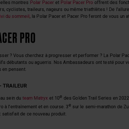
velles montres
Polar Pacer
et
Polar Pacer Pro
offrent des fonct
, cyclistes, traileurs, nageurs ou même triathlètes ! De l’allur
ivi du sommeil
, la Polar Pacer et Pacer Pro feront de vous un a
ACER PRO
ser ? Vous cherchez à progresser et performer ? La Polar Pac
ifs débutants ou aguerris. Nos Ambassadeurs ont testé pour v
ls en pensent.
– TRAILEUR
e
e au sein du
team Matryx
et 10
des Golden Trail Series en 2022
e
o à l’entraînement et en course. 3
sur le semi-marathon de Zur
satisfait de ce nouveau produit.