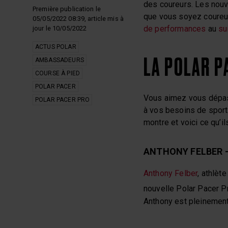
des coureurs. Les nou
Première publication le
que vous soyez coureurs
05/05/2022 08:39, article mis à
de performances
au
su
jour le 10/05/2022
ACTUS POLAR
LA POLAR P
AMBASSADEURS
COURSE À PIED
POLAR PACER
Vous aimez vous dépas
POLAR PACER PRO
à vos besoins de sport
montre et voici ce qu’i
ANTHONY FELBER 
Anthony Felber
, athlèt
nouvelle Polar Pacer Pr
Anthony est pleinement 