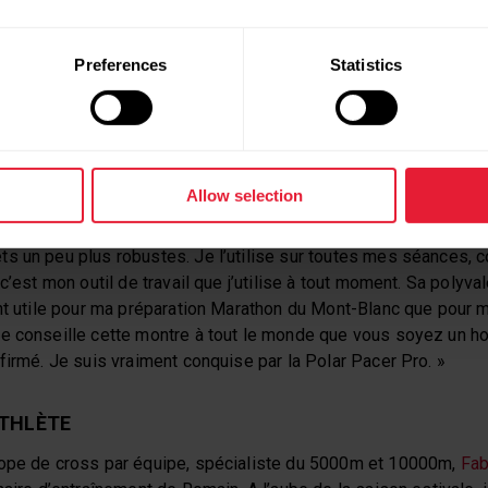
teeple et du cross-country,
Maëva Danois
sélections en équipe de France
u, Maëva a allongé les distances. L’athlète du Stade Bordelais
Preferences
Statistics
42,195km qu’elle a bouclé en 2h45. Pour ses nouveaux objectifs
plique pourquoi.
alégère comparée à d’autres modèles que j’utilise et notamment 
Allow selection
 qualifierai de « passe partout » et c’est sans doute son plus g
ce à son design épuré et à sa légèreté. Elle convient très bien 
s un peu plus robustes. Je l’utilise sur toutes mes séances, c
c’est mon outil de travail que j’utilise à tout moment. Sa polyv
ant utile pour ma préparation Marathon du Mont-Blanc que pour 
Je conseille cette montre à tout le monde que vous soyez un 
firmé. Je suis vraiment conquise par la Polar Pacer Pro. »
ATHLÈTE
rope de cross par équipe, spécialiste du 5000m et 10000m,
Fab