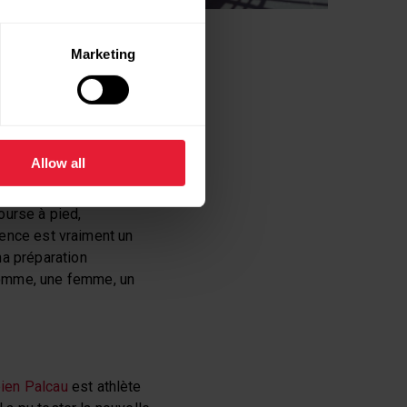
 Athlétisme s’est
Marketing
 elle a adopté la Polar
la Polar Grit X Pro.
Allow all
ros atout. Je peux la
pour les poignets fins
ourse à pied,
alence est vraiment un
ma préparation
homme, une femme, un
ien Palcau
est athlète