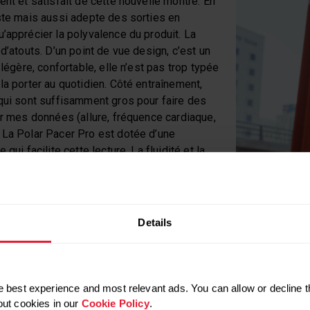
ent et satisfait de cette nouvelle montre. En
iste mais aussi adepte des sorties en
’apprécier la polyvalence du produit. La
d’atouts. D’un point de vue design, c’est un
 légère, confortable, elle n’est pas trop typée
la porter au quotidien. Côté entraînement,
 qui sont suffisamment gros pour faire des
ir mes données (allure, fréquence cardiaque,
 La Polar Pacer Pro est dotée d’une
qui facilite cette lecture. La fluidité et la
 sont impressionnantes aussi. Je conseillerai
onde ! Pour les sportifs expérimentés, toutes
entielles sont présentes. Pour ceux qui
uit qui vous permettra de progresser et d’être
Details
ns l’entraînement. Le rapport qualité/prix est
ATHLÈTE
 best experience and most relevant ads. You can allow or decline t
out cookies in our
Cookie Policy
.