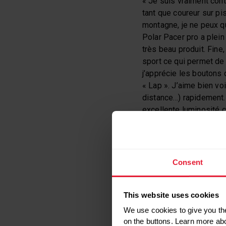
« Je suis vraiment cont
tant que coureur sur p
montagne, je ne peux qu
Polar Pacer pro a plein 
très beau produit. Fine,
sport ce qui permet de 
j’apprécie les boutons
« Lap ». J’aime bien vo
distance…) rapidement.
excellente luminosité ce 
rapidité du processeur
ce produit à… tout le m
les fonctionnalités ess
débutent, c’est un prod
Consent
sérieux et rigoureux da
imbattable. »
This website uses cookies
MAËVA DANOIS – 
We use cookies to give you the
on the buttons. Learn more ab