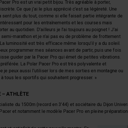
acer Pro est un vrai petit bijou. Très agréable à porter,
iscrète. Ce que j’ai le plus apprécié c’est sa légèreté. Une
a sent plus du tout, comme si elle faisait partie intégrante de
 intéressant pour les entraînements et les courses mais
ter au quotidien. D’ailleurs je l’ai toujours au poignet ! J’ai
 semi-marathon et je n’ai pas eu de problème de frottement
La luminosité est très efficace même lorsqu’il y a du soleil.
 peux programmer mes séances avant de partir, puis une fois
isse guider par la Pacer Pro qui émet de petites vibrations.
 préférée. La Polar Pacer Pro est très polyvalente et
ue je peux aussi l’utiliser lors de mes sorties en montagne ou
i à tous les sportifs qui souhaitent progresser. »
 – ATHLÈTE
aliste du 1500m (record en 3’44) et sociétaire du Dijon Univers
acer et notamment le modèle Pacer Pro en pleine préparation 