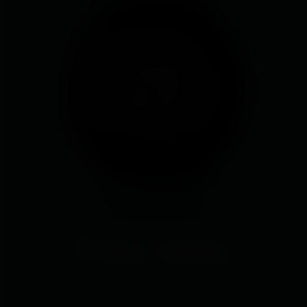
Polar Unite
Eine wunderschöne, schlanke Uhr mit täglichen,
personalisierten Trainingsanleitungen, Puls- und