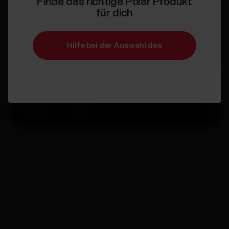
Finde das richtige Polar Produkt
Polar Unite
für dich
Fitness Tracker
Erhalte täglich personalisierte Trainingsvorschläge, die dich
Hilfe bei der Auswahl des
inspirieren, Puls- und Aktivitätsmessung rund um die Uhr, die
dich motivieren, und automatische Schlaf- und
Erholungsfunktionen, die dir helfen, deinen Körper besser zu
passenden Polar Produkts
verstehen. Es ist Zeit, das Leben in vollen Zügen zu genießen:
alle Formen, alle Größen, alle Schritte überall – alle zusammen!
Nicht auf Lager
Lieferung:
Lieferzeit 3-5 Werktage