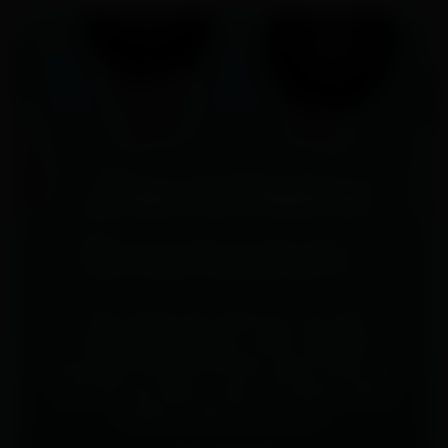
„Das ist keine
Smartwatch.”
„Sie zeigt mir nicht an, wo das
nächste Café ist, oder was die
neuesten Nachrichten sind. Aber sie
verrät mir alles, was ich über mich
selbst wissen muss.”