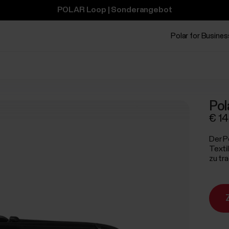
POLAR Loop | Sonderangebot
Polar for Busines
Pol
€ 1
Der P
Texti
zu tr