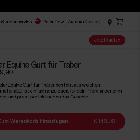
s
Kundenservice
Polar Flow
Jetzt kaufen
ar Equine Gurt für Traber
49,90
olar Equine Gurt für Traber besteht aus weichem
lmaterial. Er ist einfach anzulegen, für dein Pferd angenehm
agen und passt perfekt neben das Geschirr.
Zum Warenkorb hinzufügen
€ 149,90