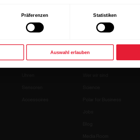
Präferenzen
Statistiken
Auswahl erlauben
Produkte
Über Polar
Uhren
Wer wir sind
Sensoren
Science
Accessoires
Polar for Business
Jobs
Blog
Media Room