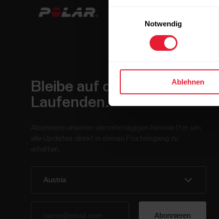
Einwilligungsauswahl
Notwendig
Ablehnen
Bleibe auf dem
Laufenden.
Abonniere unseren vierzehntägigen Newsletter, um
alle Updates direkt in deinen Posteingang zu
erhalten.