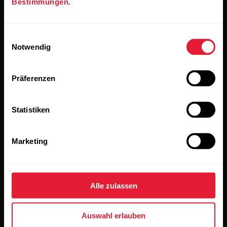
Bestimmungen
.
Abonniere unseren vierzehntägigen Newsletter, um
alle Updates direkt in deinen Posteingang zu erhalten.
Einwilligungsauswahl
Notwendig
Präferenzen
Statistiken
Wenn du auf „Abonnieren“ klickst, erklärst du dich damit
einverstanden, E-Mails von Polar zu erhalten und bestätigst,
Marketing
dass du unseren
Datenschutzhinweis gelesen hast.
Produkte
Über Polar
Alle zulassen
Uhren
Wer wir sind
Auswahl erlauben