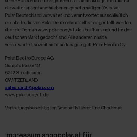
seiner Kunden und die allgemeine Öffentlichkeit, jedoch nur für
die weiter unten beschriebenen gesetzmäßigen Zwecke.
Polar Deutschland verwaltet und verantwortet ausschließlich
die Inhalte, die von Polar Deutschland selbst eingestellt werden,
über die Domain www.polar.com/at-de abrufbar sind und für den
deutschen Markt gedacht sind. Alle anderen Inhalte
verantwortet, soweit nicht anders geregelt, Polar Electro Oy.
Polar Electro Europe AG
Sumpfstrasse 13
6312 Steinhausen
SWITZERLAND
sales.dach@polar.com
www.polar.com/at-de
Vertretungsberechtigter Geschäftsführer: Eric Chouhmat
Impressum shoppolar.at für