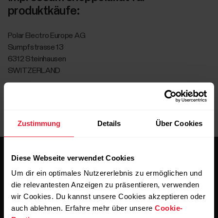
produktkäufe:
Polar Electro Europe AG
Sumpfstrasse 13
6312 Steinhausen
SWITZERLAND
sales.dach@polar.com
Website: www.polar.com
Site Manager: Mr. Yves Sprunger
Zustimmung
Details
Über Cookies
Diese Webseite verwendet Cookies
Um dir ein optimales Nutzererlebnis zu ermöglichen und
die relevantesten Anzeigen zu präsentieren, verwenden
wir Cookies. Du kannst unsere Cookies akzeptieren oder
auch ablehnen. Erfahre mehr über unsere
Cookie-
Bleibe auf dem Laufenden.