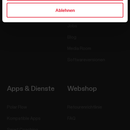
Sensoren
Science
Ablehnen
Accessoires
Polar for Business
Jobs
Blog
Media Room
Softwareversionen
Apps & Dienste
Webshop
Polar Flow
Retourenrichtlinie
Kompatible Apps
FAQ
Smart Coaching