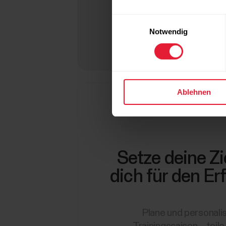
Einwilligungsauswahl
Notwendig
Ablehnen
Setze deine Zi
dich für den Erf
Plane und personali
Trainingssaison – teile