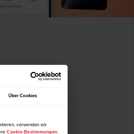
 schlauer, nicht
härter.
Über Cookies
ten deines Körpers in
übersetzen, mit denen du
ptimieren kannst: Leistung
ntieren, verwenden wir
Verletzungen vorbeugen.
ere
Cookie-Bestimmungen
.