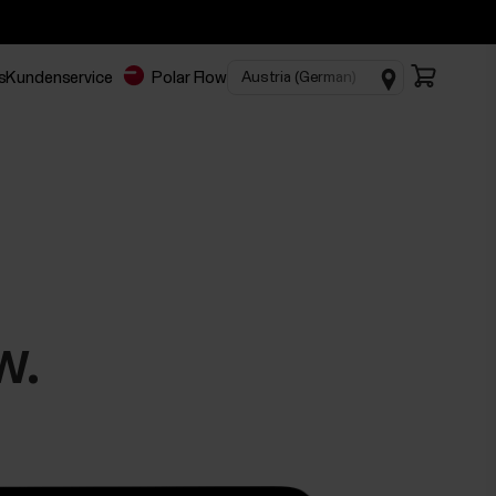
s
Kundenservice
Polar Flow
w.