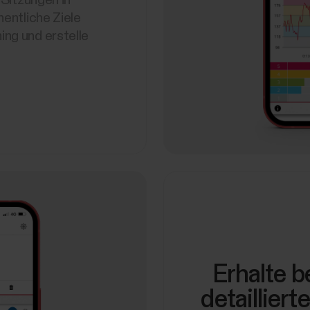
hentliche Ziele
ning und erstelle
Erhalte 
detailliert