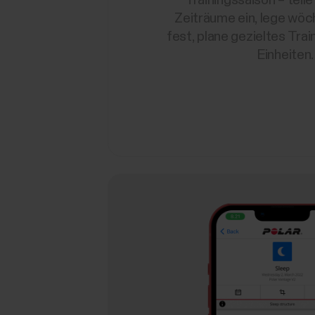
Zeiträume ein, lege wöc
fest, plane gezieltes Trai
Einheiten.