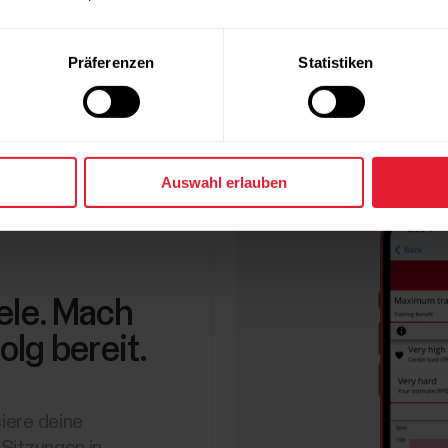
Präferenzen
Statistiken
Auswahl erlauben
ele. Mach
olg bereit.
siere deine
 Sitzungen in