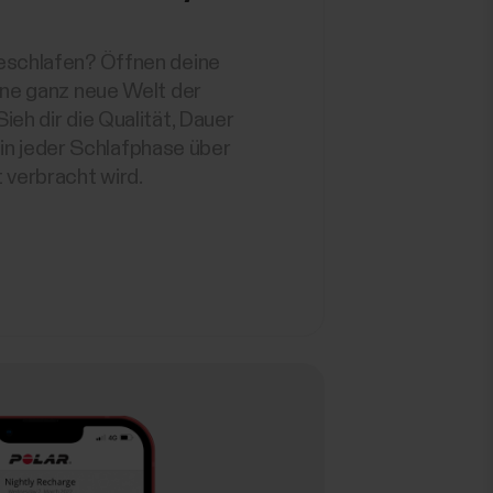
eschlafen? Öffnen deine
ine ganz neue Welt der
ieh dir die Qualität, Dauer
e in jeder Schlafphase über
 verbracht wird.