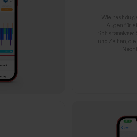
Wie hast du g
Augen für e
Schlafanalyse: S
und Zeit an, di
Nacht