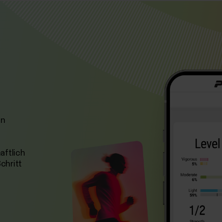
en
aftlich
chritt