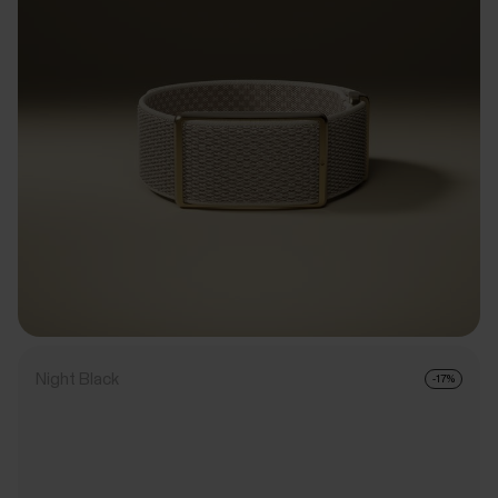
Night Black
-17%