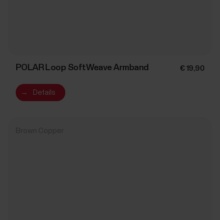
POLAR Loop SoftWeave Armband
€ 19,90
→
Details
Brown Copper