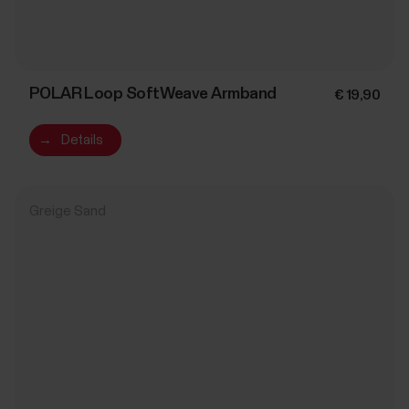
POLAR Loop SoftWeave Armband
€ 19,90
→
Details
Greige Sand