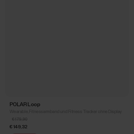
POLAR Loop
Wearable, Fitnessarmband und Fitness Tracker ohne Display
€ 179,90
€ 149,32