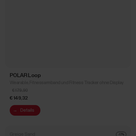
POLAR Loop
Wearable, Fitnessarmband und Fitness Tracker ohne Display
€ 179,90
€ 149,32
→
Details
Greige Sand
-17%