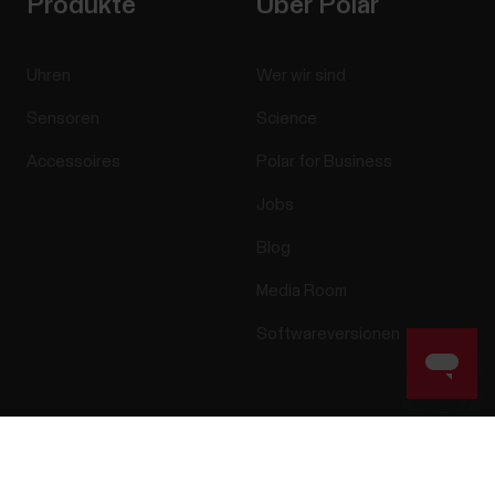
Produkte
Über Polar
Uhren
Wer wir sind
Sensoren
Science
Accessoires
Polar for Business
Jobs
Blog
Media Room
Softwareversionen
Apps & Dienste
Webshop
Success! ##