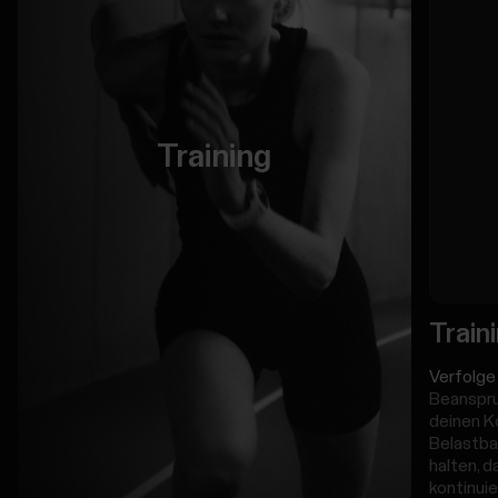
Training
Train
Verfolge 
Beanspruc
deinen Kö
Belastbar
halten, d
kontinuie