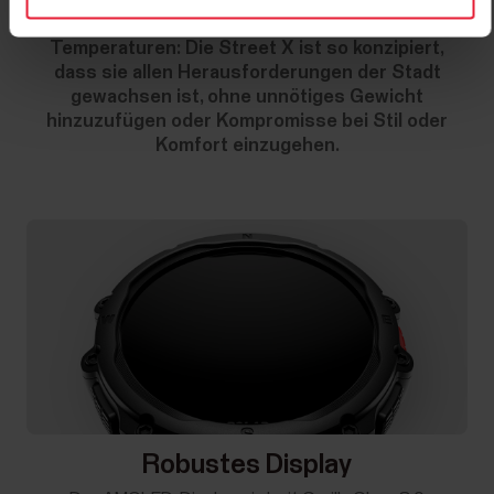
Von täglichen Stößen oder Schlägen bis hin
zu extremen Wetterbedingungen und
Temperaturen: Die Street X ist so konzipiert,
dass sie allen Herausforderungen der Stadt
gewachsen ist, ohne unnötiges Gewicht
hinzuzufügen oder Kompromisse bei Stil oder
Komfort einzugehen.
Robustes Display