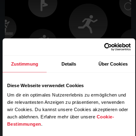
Zustimmung
Details
Über Cookies
Diese Webseite verwendet Cookies
Um dir ein optimales Nutzererlebnis zu ermöglichen und
die relevantesten Anzeigen zu präsentieren, verwenden
wir Cookies. Du kannst unsere Cookies akzeptieren oder
Training auf Profi-Niveau für über
auch ablehnen. Erfahre mehr über unsere
Cookie-
170 Sportarten
Bestimmungen
.
Von Kraft- und Cardio-Training bis hin zu Teamsportarten