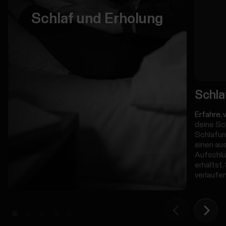
Schlaf und Erholung
Schla
Erfahre, 
deine Sc
Schlafun
einen au
Aufschlü
erhältst.
verlaufen