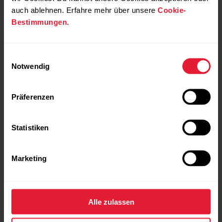
wissenschaftliche
auch ablehnen. Erfahre mehr über unsere
Cookie-
Grundlage
Bestimmungen
.
Unserer Forschung zufolge lässt sich die
neuromuskuläre Erschöpfung mit dem
Einwilligungsauswahl
Counter Movement Jump am besten
Notwendig
beurteilen.
Präferenzen
In unserem Whitepaper zu diesem
Thema erfährst du mehr darüber.
Statistiken
Marketing
Read more
Alle zulassen