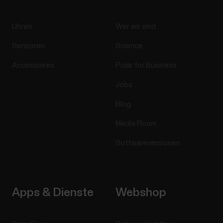
Uhren
Wer wir sind
Sensoren
Science
Accessoires
Polar for Business
Jobs
Blog
Media Room
Softwareversionen
Apps & Dienste
Webshop