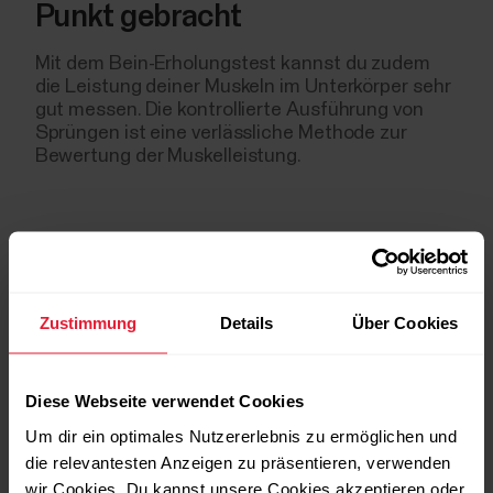
Punkt gebracht
Mit dem Bein-Erholungstest kannst du zudem
die Leistung deiner Muskeln im Unterkörper sehr
gut messen. Die kontrollierte Ausführung von
Sprüngen ist eine verlässliche Methode zur
Bewertung der Muskelleistung.
Zustimmung
Details
Über Cookies
Diese Webseite verwendet Cookies
Um dir ein optimales Nutzererlebnis zu ermöglichen und
Die
die relevantesten Anzeigen zu präsentieren, verwenden
wir Cookies. Du kannst unsere Cookies akzeptieren oder