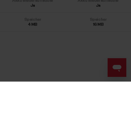
Akku wiederaufladbar
Akku wiederaufladbar
Ja
Ja
Speicher
Speicher
4
MB
16
MB
Success! ##