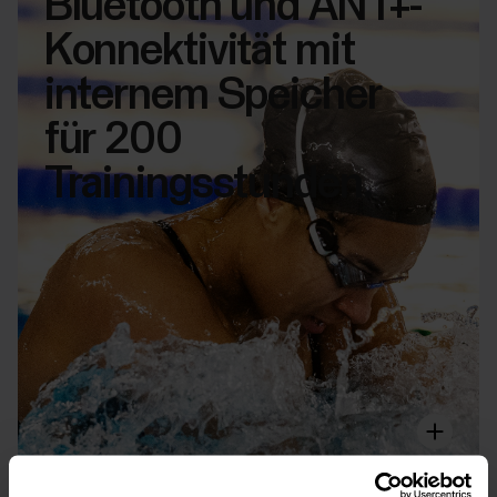
Bluetooth und ANT+-
Konnektivität mit
internem Speicher
für 200
Trainingsstunden.