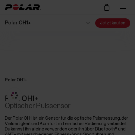
Polar OH1+
Jetzt kaufen
Polar OH1+
Polar OH1+
Optischer Pulssensor
Der Polar OH1 ist ein Sensor für die optische Pulsmessung, der
Vielseitigkeit und Komfort mit einfacher Bedienung verbindet.
Du kannst ihn alleine verwenden oder ihn über Bluetooth® und
ANT+ mit verschiedenen Fitness-Apps, Sportuhren und