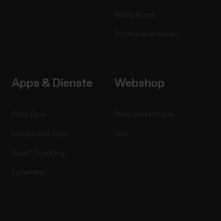
Media Room
Softwareversionen
Apps & Dienste
Webshop
Polar Flow
Retourenrichtlinie
Kompatible Apps
FAQ
Smart Coaching
Entwickler