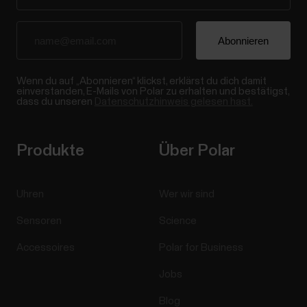
Wenn du auf „Abonnieren“ klickst, erklärst du dich damit
einverstanden, E-Mails von Polar zu erhalten und bestätigst,
dass du unseren
Datenschutzhinweis gelesen hast.
Produkte
Über Polar
Uhren
Wer wir sind
Sensoren
Science
Accessoires
Polar for Business
Jobs
Blog