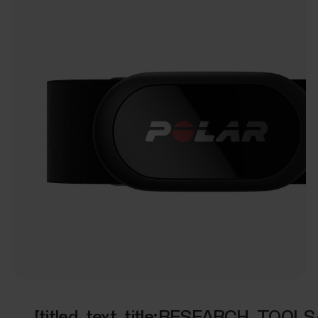
[titled_text_title:RESEARCH_TOOL