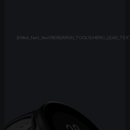
[titled_text_text:RESEARCH_TOOLS/HERO_LEAD_TEX