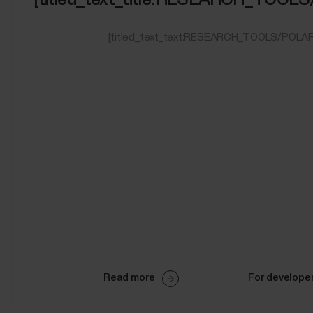
[titled_text_text:RESEARCH_TOOLS/POLAR
Read more
For develope