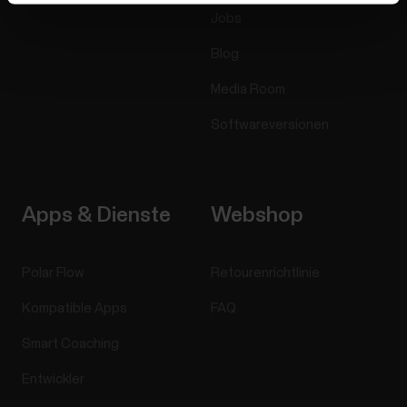
Jobs
Blog
Media Room
Softwareversionen
Apps & Dienste
Webshop
Polar Flow
Retourenrichtlinie
Kompatible Apps
FAQ
Smart Coaching
Entwickler