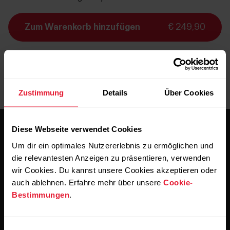
Zum Warenkorb hinzufügen
€ 249,90
Lieferung:
Lieferzeit 3-5 Werktage
Zustimmung
Details
Über Cookies
Diese Webseite verwendet Cookies
Um dir ein optimales Nutzererlebnis zu ermöglichen und
die relevantesten Anzeigen zu präsentieren, verwenden
wir Cookies. Du kannst unsere Cookies akzeptieren oder
auch ablehnen. Erfahre mehr über unsere
Cookie-
Bleibe auf dem Laufenden.
Bestimmungen
.
Abonniere unseren vierzehntägigen Newsletter, um
alle Updates direkt in deinen Posteingang zu erhalten.
Einwilligungsauswahl