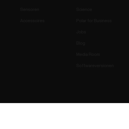
Sensoren
Science
Accessoires
Polar for Business
Jobs
Blog
Media Room
Softwareversionen
Success! ##