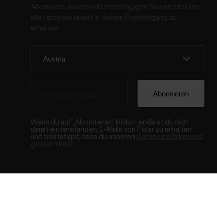
Abonniere unseren vierzehntägigen Newsletter, um
alle Updates direkt in deinen Posteingang zu
erhalten.
Wenn du auf „Abonnieren“ klickst, erklärst du dich
damit einverstanden, E-Mails von Polar zu erhalten
und bestätigst, dass du unseren
Datenschutzhinweis
gelesen hast.