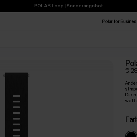
POLAR Loop | Sonderangebot
Polar for Busines
Pol
€ 2
Änder
strap
Die i
wette
Far