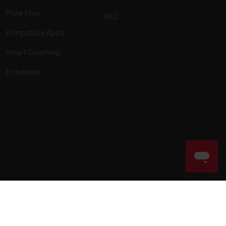
Polar Flow
FAQ
Kompatible Apps
Smart Coaching
Entwickler