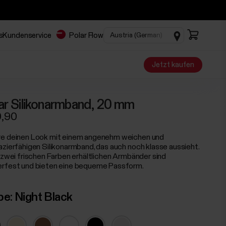
s
Kundenservice
Polar Flow
Jetzt kaufen
ar Silikonarmband, 20 mm
9,90
e deinen Look mit einem angenehm weichen und
azierfähigen Silikonarmband, das auch noch klasse aussieht.
n zwei frischen Farben erhältlichen Armbänder sind
rfest und bieten eine bequeme Passform.
be:
Night Black