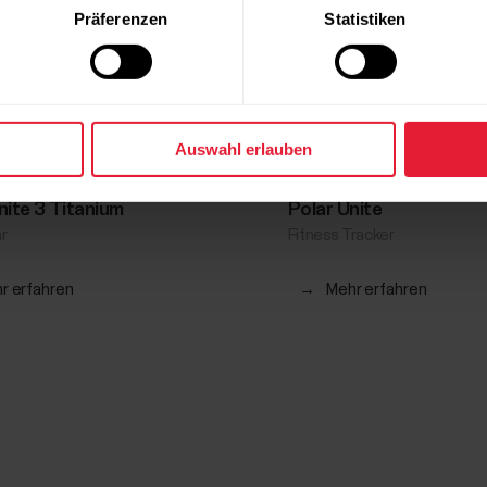
Präferenzen
Statistiken
Auswahl erlauben
gnite 3 Titanium
Polar Unite
r
Fitness Tracker
r erfahren
→
Mehr erfahren