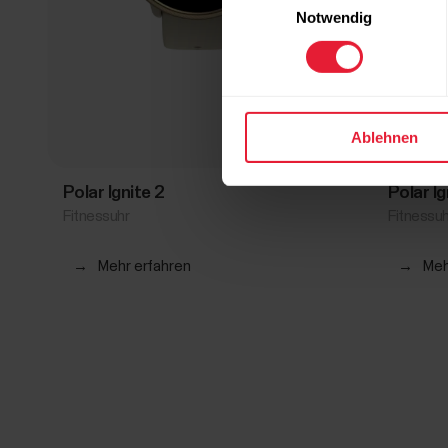
Notwendig
Ablehnen
Polar Ignite 2
Polar I
Fitnessuhr
Fitnessuh
→
Mehr erfahren
→
Meh