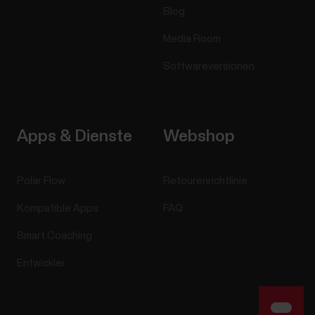
Blog
Media Room
Softwareversionen
Apps & Dienste
Webshop
Polar Flow
Retourenrichtlinie
Kompatible Apps
FAQ
Smart Coaching
Entwickler