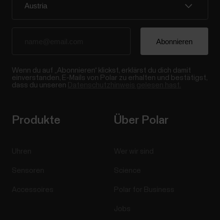
Wenn du auf „Abonnieren“ klickst, erklärst du dich damit
einverstanden, E-Mails von Polar zu erhalten und bestätigst,
dass du unseren
Datenschutzhinweis gelesen hast.
Produkte
Über Polar
Uhren
Wer wir sind
Sensoren
Science
Accessoires
Polar for Business
Jobs