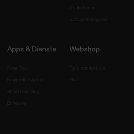
Media Room
Softwareversionen
Apps & Dienste
Webshop
Polar Flow
Retourenrichtlinie
Kompatible Apps
FAQ
Smart Coaching
Entwickler