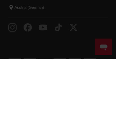
Success! ##
© Polar Electro 2026 . All Rights Reserved.
Gewährleistung
Behördliche Informationen
Erklärung
zur Barrierefreiheit
Nutzungsbedingungen
Cookies