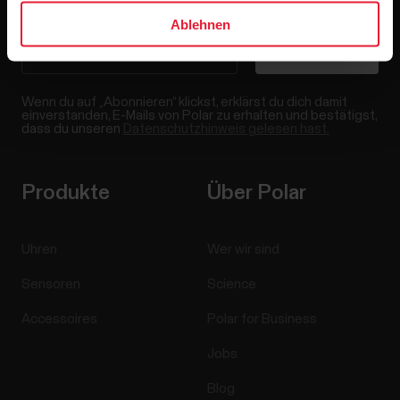
Ablehnen
Wenn du auf „Abonnieren“ klickst, erklärst du dich damit
einverstanden, E-Mails von Polar zu erhalten und bestätigst,
dass du unseren
Datenschutzhinweis gelesen hast.
Produkte
Über Polar
Uhren
Wer wir sind
Sensoren
Science
Accessoires
Polar for Business
Jobs
Blog