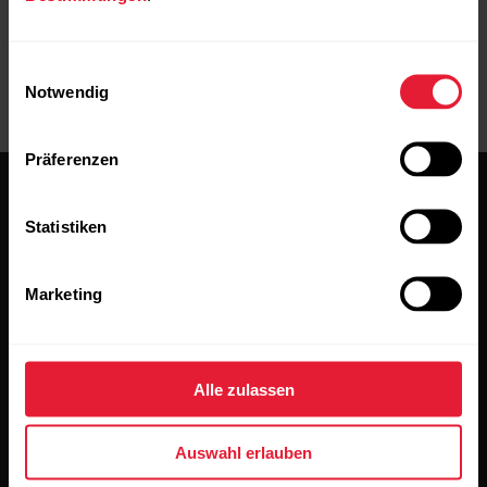
Einwilligungsauswahl
Notwendig
Präferenzen
Statistiken
Marketing
Bleibe auf dem Laufenden.
Abonniere unseren vierzehntägigen Newsletter, um
Alle zulassen
alle Updates direkt in deinen Posteingang zu erhalten.
Auswahl erlauben