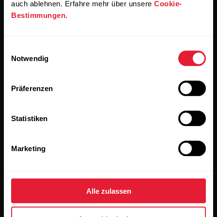
auch ablehnen. Erfahre mehr über unsere
Cookie-
Produkte
Über Polar
Bestimmungen
.
Uhren
Wer wir sind
Einwilligungsauswahl
Sensoren
Science
Notwendig
Accessoires
Polar for Business
Präferenzen
Jobs
Blog
Statistiken
Media Room
Marketing
Softwareversionen
Alle zulassen
Apps & Dienste
Webshop