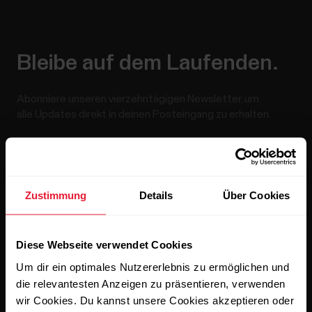
Bleibe auf dem Laufenden.
Abonniere unseren vierzehntägigen Newsletter, um
alle Updates direkt in deinen Posteingang zu erhalten.
Zustimmung
Details
Über Cookies
Diese Webseite verwendet Cookies
Wenn du auf „Abonnieren“ klickst, erklärst du dich damit
einverstanden, E-Mails von Polar zu erhalten und bestätigst,
Um dir ein optimales Nutzererlebnis zu ermöglichen und
dass du unseren
Datenschutzhinweis gelesen hast.
die relevantesten Anzeigen zu präsentieren, verwenden
wir Cookies. Du kannst unsere Cookies akzeptieren oder