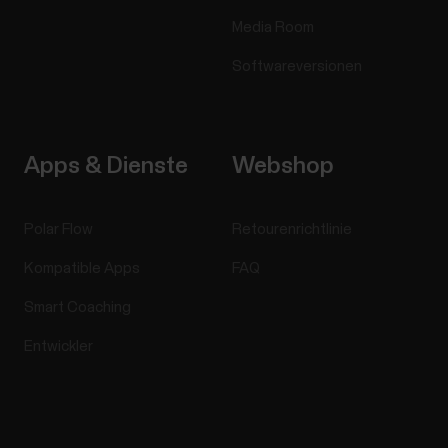
Media Room
Softwareversionen
Apps & Dienste
Webshop
Polar Flow
Retourenrichtlinie
Kompatible Apps
FAQ
Smart Coaching
Entwickler