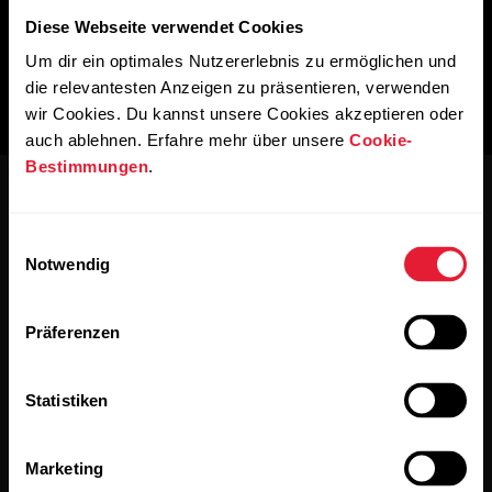
Diese Webseite verwendet Cookies
Um dir ein optimales Nutzererlebnis zu ermöglichen und
die relevantesten Anzeigen zu präsentieren, verwenden
wir Cookies. Du kannst unsere Cookies akzeptieren oder
auch ablehnen. Erfahre mehr über unsere
Cookie-
Bestimmungen
.
Einwilligungsauswahl
Notwendig
Bleibe auf dem Laufenden.
Präferenzen
Abonniere unseren vierzehntägigen Newsletter, um
Statistiken
alle Updates direkt in deinen Posteingang zu erhalten.
Marketing