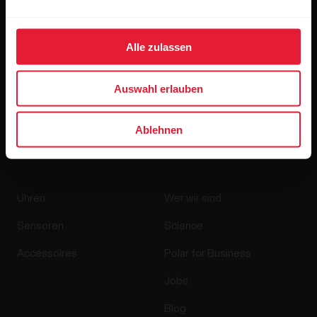
Alle zulassen
Wenn du auf „Abonnieren“ klickst, erklärst du dich damit
Auswahl erlauben
einverstanden, E-Mails von Polar zu erhalten und bestätigst,
dass du unseren
Datenschutzhinweis gelesen hast.
Ablehnen
Produkte
Über Polar
Uhren
Wer wir sind
Sensoren
Science
Accessoires
Polar for Business
Jobs
Blog