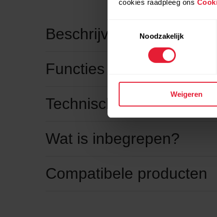
cookies raadpleeg ons
Cooki
Toestemmingsselectie
Beschrijving
Noodzakelijk
Functies
Weigeren
Technische specificaties
Wat is inbegrepen?
Compatibele producten