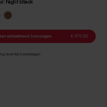
ur:
Night Black
Aan winkelmand toevoegen
€ 479,90
ing:
levertijd 3 werkdagen