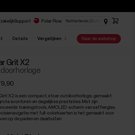
zakelijk
Support
Polar Flow
ht
Details
Vergelijken
Naar de webshop
ar Grit X2
doorhorloge
79,90
 Grit X2 is een compact, stoer outdoorhorloge, gemaakt
grote avonturen en dagelijkse prestaties. Met zijn
nceerde trainingstools, AMOLED-scherm van saffierglas
ecisienavigatie met full-colorkaarten is het gemaakt voor
even op de paden en daarbuiten.