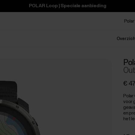
POLAR Loop | Speciale aanbieding
Polar 
Overzic
Pol
Out
€ 4
Polar
voor 
geava
en pr
het l