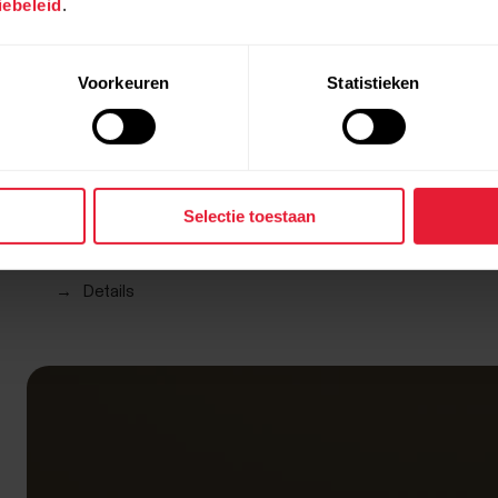
ebeleid
.
Voorkeuren
Statistieken
POLAR Street X
€ 249,90
Selectie toestaan
De Urban Sports Watch
→
Details