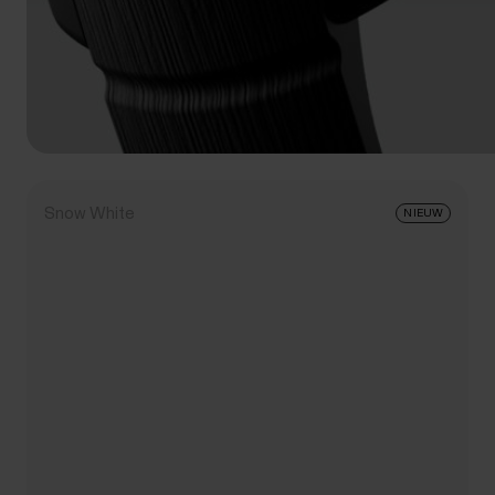
Snow White
NIEUW