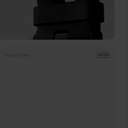
Forest Green
NIEUW