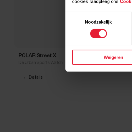
cookies raadpleeg ons
Cooki
Toestemmingsselectie
Noodzakelijk
POLAR Street X
€ 249,90
Weigeren
De Urban Sports Watch
→
Details