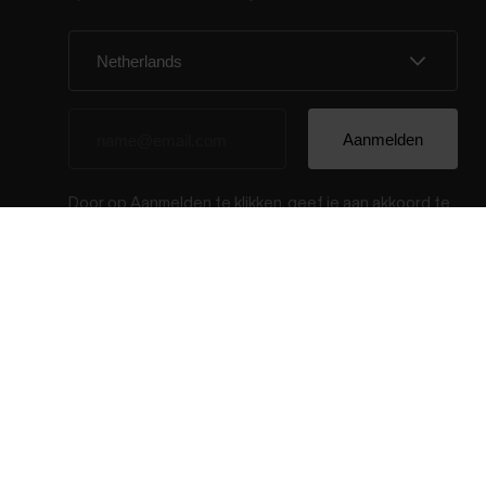
Door op Aanmelden te klikken, geef je aan akkoord te
gaan met het ontvangen van e-mails van Polar en
bevestig je dat je
ons privacybeleid te hebben
gelezen.
© Polar El