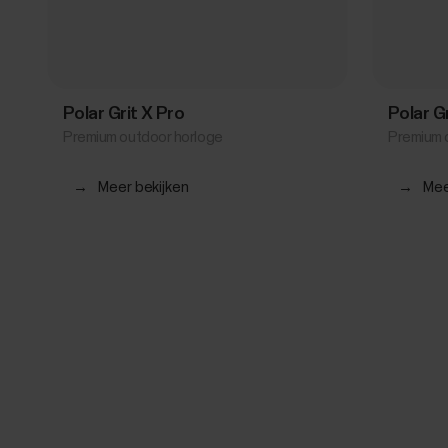
Polar Grit X Pro
Polar G
Premium outdoor horloge
Premium 
→
Meer bekijken
→
Mee