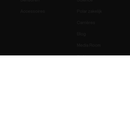
Sensoren
Science
Accessoires
Polar zakelijk
Carrières
Blog
Media Room
Softwareversies
Success! ##
ectro 2026 . All Rights Reserved.
Garantie