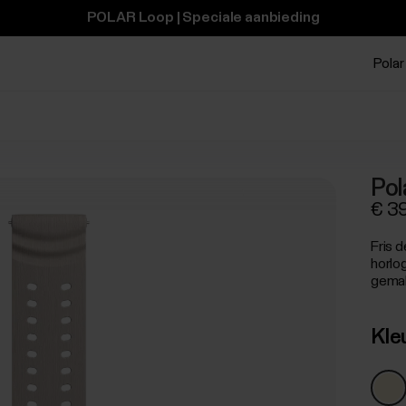
POLAR Loop | Speciale aanbieding
Polar 
Pol
€ 3
Fris 
horlo
gemak
Kle