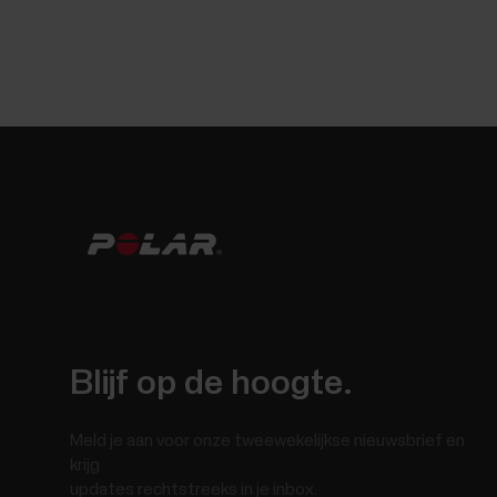
Blijf op de hoogte.
Meld je aan voor onze tweewekelijkse nieuwsbrief en
krijg
updates rechtstreeks in je inbox.