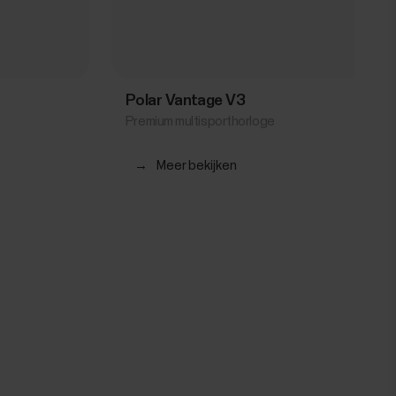
Polar Vantage V3
Premium multisporthorloge
→
Meer bekijken