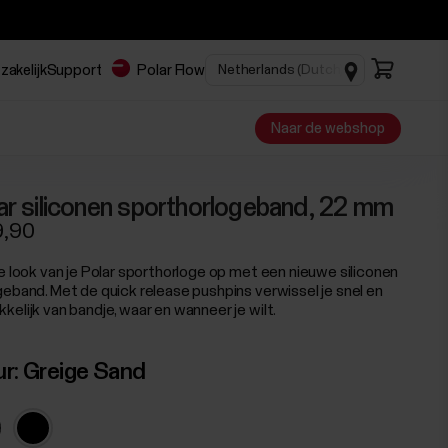
zakelijk
Support
Polar Flow
Naar de webshop
ar siliconen sporthorlogeband, 22 mm
9,90
de look van je Polar sporthorloge op met een nieuwe siliconen
geband. Met de quick release pushpins verwissel je snel en
kelijk van bandje, waar en wanneer je wilt.
ur:
Greige Sand