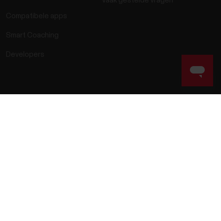
Vaak gestelde vragen
Compatibele apps
Smart Coaching
Developers
Wettelijk verplichte informatie
Toegankelijkheidsverklaring