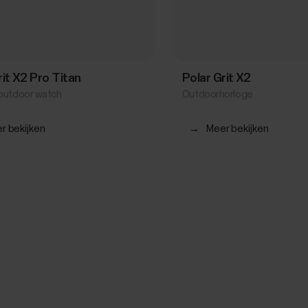
rit X2 Pro Titan
Polar Grit X2
outdoor watch
Outdoorhorloge
r bekijken
→
Meer bekijken