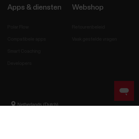
Apps & diensten
Webshop
Polar Flow
Retourenbeleid
Compatibele apps
Vaak gestelde vragen
Smart Coaching
Developers
Success! ##