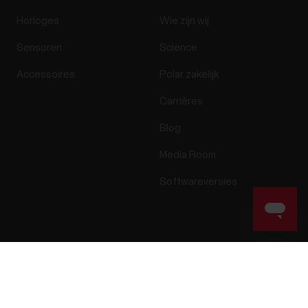
Horloges
Wie zijn wij
Sensoren
Science
Accessoires
Polar zakelijk
Carrières
Blog
Media Room
Softwareversies
Apps & diensten
Webshop
Success! ##
Polar Flow
Retourenbeleid