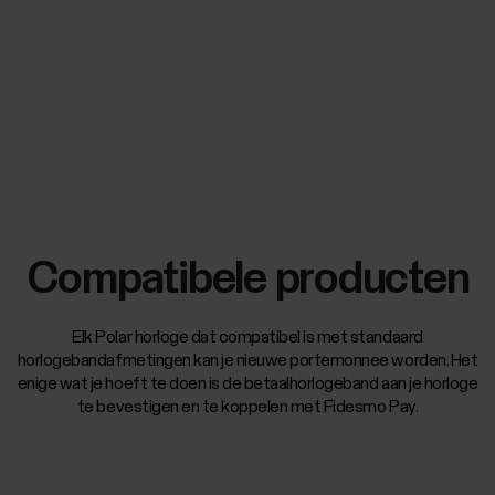
Compatibele producten
Elk Polar horloge dat compatibel is met standaard
horlogebandafmetingen kan je nieuwe portemonnee worden. Het
enige wat je hoeft te doen is de betaalhorlogeband aan je horloge
te bevestigen en te koppelen met Fidesmo Pay.