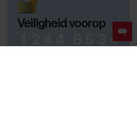
Veiligheid voorop
1
2
4
4
6
5
3
4
Success! ##
Wanneer je je betaalkaart koppelt met Fidesmo
Pay, wordt er een unieke identificatiecode
opgeslagen in de horlogeband. Dit betekent dat
je echte kaartnummer altijd onherkenbaar is
wanneer je een aankoop doet.