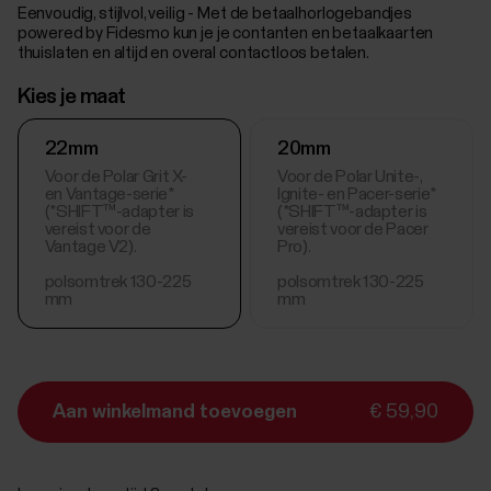
Eenvoudig, stijlvol, veilig - Met de betaalhorlogebandjes
powered by Fidesmo kun je je contanten en betaalkaarten
thuislaten en altijd en overal contactloos betalen.
Kies je maat
22mm
20mm
Voor de Polar Grit X-
Voor de Polar Unite-,
en Vantage-serie*
Ignite- en Pacer-serie*
(*SHIFT™-adapter is
(*SHIFT™-adapter is
vereist voor de
vereist voor de Pacer
Vantage V2).
Pro).
polsomtrek 130-225
polsomtrek 130-225
mm
mm
Aan winkelmand toevoegen
€ 59,90