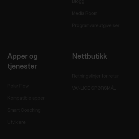
Blogg
Media Room
Programvareutgivelser
Apper og
Nettbutikk
tjenester
Retningslinjer for retur
Polar Flow
VANLIGE SPØRSMÅL
Kompatible apper
Smart Coaching
Utviklere