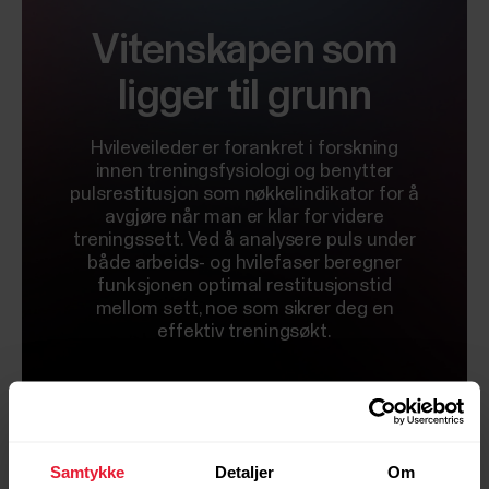
Vitenskapen som
ligger til grunn
Hvileveileder er forankret i forskning
innen treningsfysiologi og benytter
pulsrestitusjon som nøkkelindikator for å
avgjøre når man er klar for videre
treningssett. Ved å analysere puls under
både arbeids- og hvilefaser beregner
funksjonen optimal restitusjonstid
mellom sett, noe som sikrer deg en
effektiv treningsøkt.
Les mer om forskningen
Samtykke
Detaljer
Om