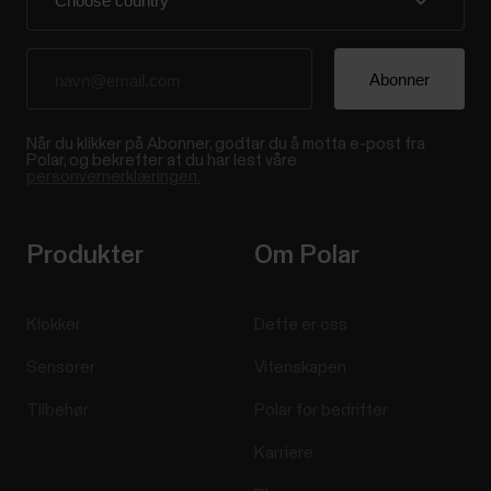
Når du klikker på Abonner, godtar du å motta e-post fra
Polar, og bekrefter at du har lest våre
personvernerklæringen.
Produkter
Om Polar
Klokker
Dette er oss
Sensorer
Vitenskapen
Tilbehør
Polar for bedrifter
Karriere