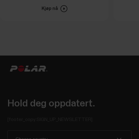
Kjøp nå
Hold deg oppdatert.
[footer_copy:SIGN_UP_NEWSLETTER]