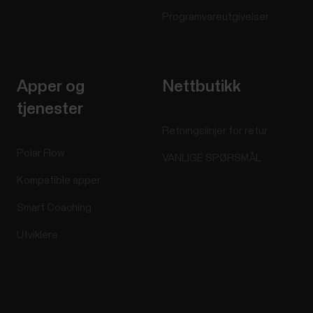
Programvareutgivelser
Apper og
Nettbutikk
tjenester
Retningslinjer for retur
Polar Flow
VANLIGE SPØRSMÅL
Kompatible apper
Smart Coaching
Utviklere