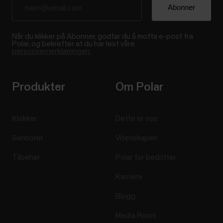
Når du klikker på Abonner, godtar du å motta e-post fra
Polar, og bekrefter at du har lest våre
personvernerklæringen.
Produkter
Om Polar
Klokker
Dette er oss
Sensorer
Vitenskapen
Tilbehør
Polar for bedrifter
Karriere
Blogg
Media Room