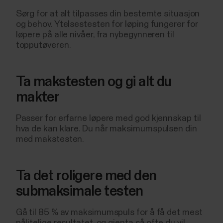
Sørg for at alt tilpasses din bestemte situasjon
og behov. Ytelsestesten for løping fungerer for
løpere på alle nivåer, fra nybegynneren til
topputøveren.
Ta makstesten og gi alt du
makter
Passer for erfarne løpere med god kjennskap til
hva de kan klare. Du når maksimumspulsen din
med makstesten.
Ta det roligere med den
submaksimale testen
Gå til 85 % av maksimumspuls for å få det mest
pålitelige resultatet, og gjenta så ofte du vil.