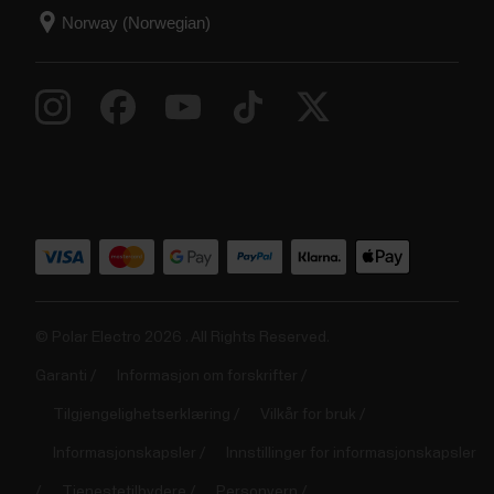
© Polar Electro 2026 . All Rights Reserved.
Garanti
Informasjon om forskrifter
Tilgjengelighetserklæring
Vilkår for bruk
Informasjonskapsler
Innstillinger for informasjonskapsler
Tjenestetilbydere
Personvern